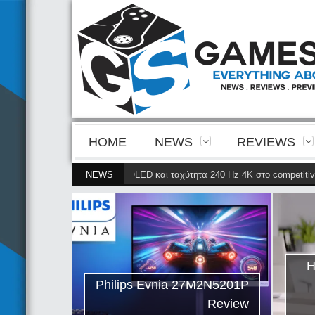
HOME
NEWS
REVIEWS
υκρίνεια της 4ης γενιάς QD-OLED και ταχύτητα 240 Hz 4K στο competitive 
NEWS
ips Evnia
ρνει την
ης γενιάς
ταχύτητα
Η
petitive
Philips Evnia 27M2N5201P
gaming
Review