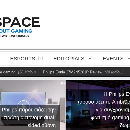
ESPORTS
EDITORIALS
EVENTS
gaming
(28 Μαΐου)
Philips Evnia 27M2N5201P Review
(28 Μαΐου)
Η P
Η Philips E
παρουσιάζει το AmbiS
 Philips παρουσιάζει την
για συγχρονισ
πρώτη αυτόνομη dual-
φωτισμό gaming
sided οθόνη
δωμ