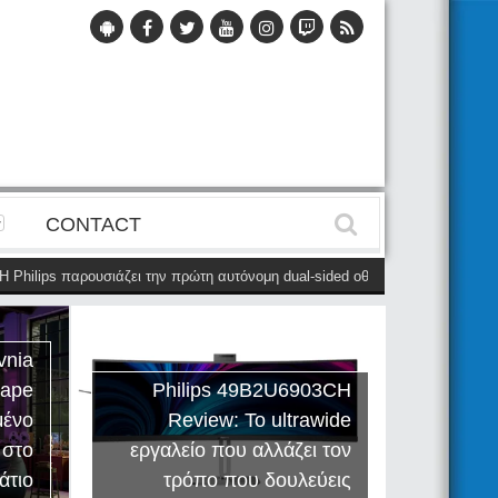
CONTACT
hilips παρουσιάζει την πρώτη αυτόνομη dual-sided οθόνη
(28 Μαΐου)
Η P
vnia
cape
Philips 49B2U6903CH
μένο
Review: Το ultrawide
Η Creat
 στο
εργαλείο που αλλάζει τον
Sound
άτιο
τρόπο που δουλεύεις