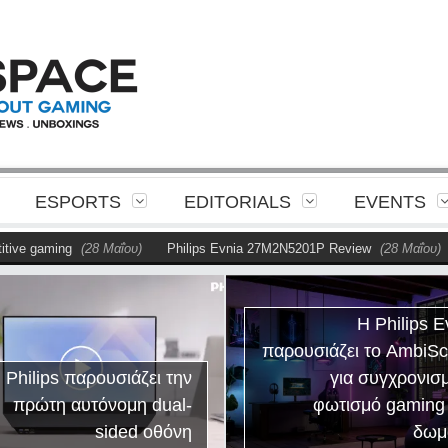
ESPORTS
EDITORIALS
EVENTS
ve gaming
(28 Μαΐου)
Philips Evnia 27M2N5201P Review
(28 Μαΐου)
Η Philips E
παρουσιάζει το AmbiS
 Philips παρουσιάζει την
για συγχρονισ
πρώτη αυτόνομη dual-
φωτισμό gaming
sided οθόνη
δωμ