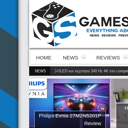
HOME
NEWS
REVIEWS
ην ευκρίνεια της 4ης γενιάς QD-OLED και ταχύτητα 240 Hz 4K στο competiti
NEWS
ips Evnia
ρνει την
ης γενιάς
ταχύτητα
Η
petitive
Philips Evnia 27M2N5201P
gaming
Review