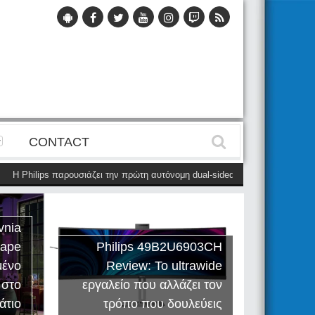
CONTACT
Η Philips παρουσιάζει την πρώτη αυτόνομη dual-sided οθόνη
(28 Μαΐου)
vnia
cape
Philips 49B2U6903CH
μένο
Review: Το ultrawide
Η Creat
 στο
εργαλείο που αλλάζει τον
Sound
άτιο
τρόπο που δουλεύεις