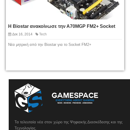
H Biostar ανακοίνωσε την Α70ΜGP FM2+ Socket
Δεκ 16, 2014
Tech
Νέα μητρική από την Biostar για το Socket FM2+
Τα τελευταία νέα στον χώρο της Ψηφιακής Διασκέδασης και της
Τεχνολογίας.