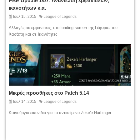
PBE Update 14/7: Ανανεώση εμφανίσεων,
ικανοτήτων κ.α.
Ιούλ 15, 2015
League of Legends
Αλλαγές σε εμφανίσεις, στο loading screen της Γέφυρας του
Χασάπη και σε Iκανότητες
Μικρές προσθήκες στο Patch 5.14
Ιούλ 14, 2015
League of Legends
Καινούργιο εικονίδιο για το αντικείμενο Zeke'e Harbinger