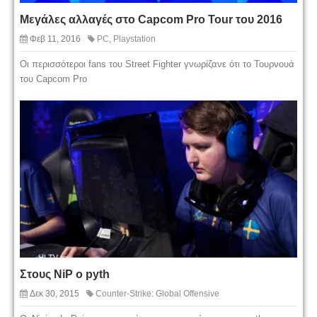
Μεγάλες αλλαγές στο Capcom Pro Tour του 2016
Φεβ 11, 2016
PC
,
Playstation
Οι περισσότεροι fans του Street Fighter γνωρίζανε ότι το Τουρνουά
του Capcom Pro
Στους NiP o pyth
Δεκ 30, 2015
Counter-Strike: Global Offensive