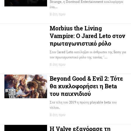
Strange, η Dontnod Entertainment κυκλοφόρησε
ένα…
8 έτη πριν
Morbius the Living
Vampire: Ο Jared Leto στον
πρωταγωνιστικό ρόλο
Στον Jared Leto κατέληξαν οι άνθρωποι της Sony για
τον πρωταγωνιστικό ρόλο της ταινίας "…
8 έτη πριν
Beyond Good & Evil 2: Τότε
θα κυκλοφορήσει η Beta
του παιχνιδιού
Στα τέλη του 2019 η πρώτη playable beta του
τίτλου.
8 έτη πριν
Η Valve εξαγόρασε τη