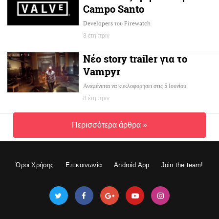
Campo Santo
Developers του Firewatch
8 έτη πριν
Νέο story trailer για το
Vampyr
Αναμένεται να κυκλοφορήσει στις 5 Ιουνίου
8 έτη πριν
Περισσότερα άρθρα »
Όροι Χρήσης
Επικοινωνία
Android App
Join the team!