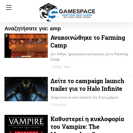
Αναζητήσατε για: amp
Ανακοινώθηκε το Farming
Camp
Δεν δόθηκε ημερομηνία κυκλοφορίας για το Farming
Camp
7 μήνες πριν
Δείτε το campaign launch
trailer για το Halo Infinite
Αναμένεται να κάνει launch στις 8 Δεκεμβρίου
5 έτη πριν
Καθυστερεί η κυκλοφορία
του Vampire: The