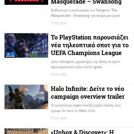
Masquerade – Swansong
Καθυστερεί η κυκλοφορία του Vampire: The
Masquerade - Swansong για ακόμη μια φορά
5 έτη πριν
Το PlayStation παρουσιάζει
νέα τηλεοπτικά σποτ για το
UEFA Champions League
Δείτε διάσημους χαρακτήρες της Sony να έχουν
πρωταγωνιστικό ρόλο στα tv spots
5 έτη πριν
Halo Infinite: Δείτε το νέο
campaign overview trailer
Το μεγαλύτερο open-world γεμάτο δράση, που
έχουμε δει ποτέ σε Halo τίτλο
5 έτη πριν
«Unbox & Discover»: H