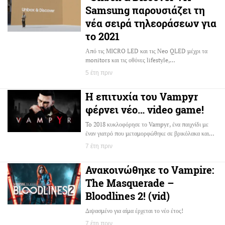
Samsung παρουσιάζει τη
νέα σειρά τηλεοράσεων για
το 2021
Από τις MICRO LED και τις Neo QLED μέχρι τα
monitors και τις οθόνες lifestyle,…
5 έτη πριν
Η επιτυχία του Vampyr
φέρνει νέο… video game!
To 2018 κυκλοφόρησε το Vampyr, ένα παιχνίδι με
έναν γιατρό που μεταμορφώθηκε σε βρικόλακα και…
7 έτη πριν
Ανακοινώθηκε το Vampire:
The Masquerade –
Bloodlines 2! (vid)
Διψασμένο για αίμα έρχεται το νέο έτος!
7 έτη πριν