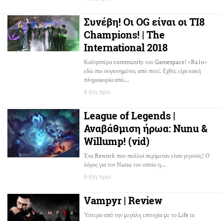
Συνέβη! Οι OG είναι οι TI8
Champions! | The
International 2018
Καλησπέρα community του Gamespace! «Ra1n»
εδώ πιο συγκινημένος από ποτέ. Εχθές είχα κακή
πληροφορία από…
8 έτη πριν
League of Legends |
Αναβάθμιση ήρωα: Nunu &
Willump! (vid)
Ένα Rework που πολλοί περίμεναν είναι γεγονός! Ο
λόγος για τον Nunu τον οποίο η…
8 έτη πριν
Vampyr | Review
Ύστερα από την μεγάλη επιτυχία με το Life is