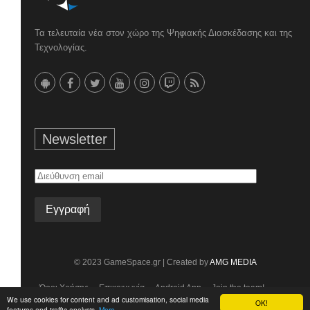
Τα τελευταία νέα στον χώρο της Ψηφιακής Διασκέδασης και της
Τεχνολογίας.
Newsletter
Διεύθυνση
email
© 2023 GameSpace.gr | Created by
AMG MEDIA
Όροι Χρήσης
Επικοινωνία
Android App
Join the team!
We use cookies for content and ad customisation, social media
OK!
features and traffic analysis.
More