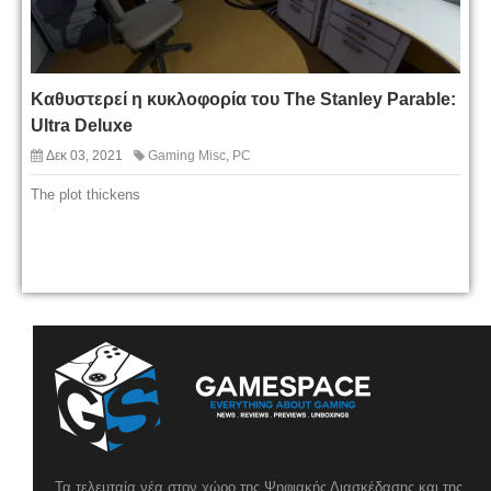
Καθυστερεί η κυκλοφορία του The Stanley Parable:
Ultra Deluxe
Δεκ 03, 2021
Gaming Misc
,
PC
The plot thickens
Τα τελευταία νέα στον χώρο της Ψηφιακής Διασκέδασης και της