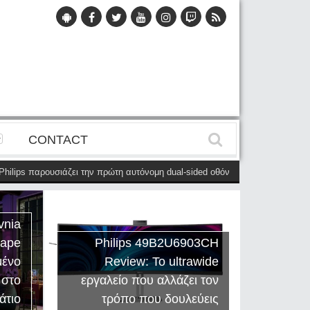
CONTACT
ips παρουσιάζει την πρώτη αυτόνομη dual-sided οθόνη
(28 Μαΐου)
Η Phi
vnia
cape
Philips 49B2U6903CH
μένο
Review: Το ultrawide
Η Creat
 στο
εργαλείο που αλλάζει τον
Sound
άτιο
τρόπο που δουλεύεις