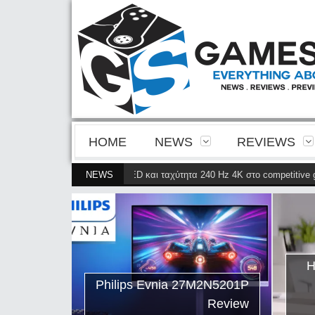
HOME
NEWS
REVIEWS
ρίνεια της 4ης γενιάς QD-OLED και ταχύτητα 240 Hz 4K στο competitive gam
NEWS
ips Evnia
ρνει την
ης γενιάς
ταχύτητα
Η
petitive
Philips Evnia 27M2N5201P
gaming
Review