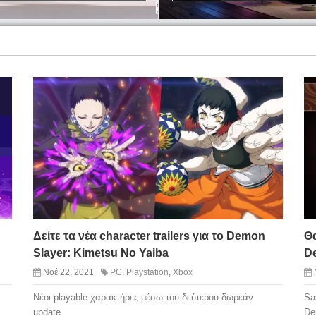
Δείτε τα νέα character trailers για το Demon
Θα
Slayer: Kimetsu No Yaiba
D
Νοέ 22, 2021
PC
,
Playstation
,
Xbox
Νέοι playable χαρακτήρες μέσω του δεύτερου δωρεάν
Sa
update
De