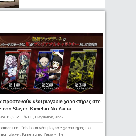
 προστεθούν νέοι playable χαρακτήρες στο
emon Slayer: Kimetsu No Yaiba
Νοέ 15, 2021
PC
,
Playstation
,
Xbox
samaru και Yahaba οι νέοι playable χαρακτήρες του
mon Slayer: Kimetsu no Yaiba - The