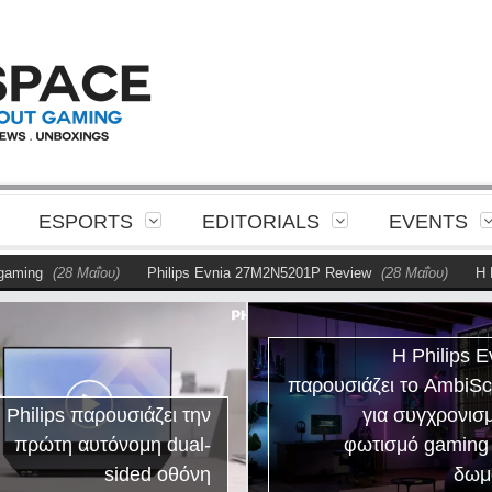
ESPORTS
EDITORIALS
EVENTS
ing
(28 Μαΐου)
Philips Evnia 27M2N5201P Review
(28 Μαΐου)
Η Phil
Η Philips E
παρουσιάζει το AmbiS
 Philips παρουσιάζει την
για συγχρονισ
πρώτη αυτόνομη dual-
φωτισμό gaming
sided οθόνη
δωμ