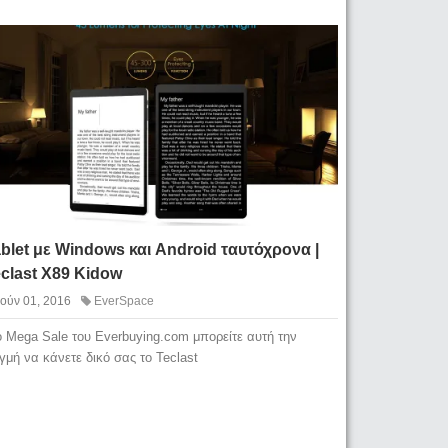
blet με Windows και Android ταυτόχρονα |
clast X89 Kidow
Ιούν 01, 2016
EverSpace
ο Mega Sale του Everbuying.com μπορείτε αυτή την
ιγμή να κάνετε δικό σας το Teclast