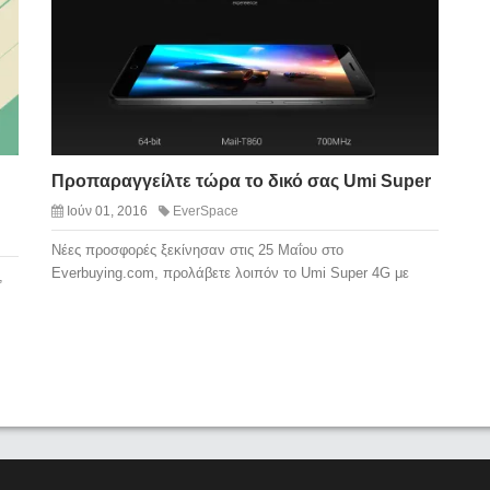
Προπαραγγείλτε τώρα το δικό σας Umi Super
Ιούν 01, 2016
EverSpace
Νέες προσφορές ξεκίνησαν στις 25 Μαΐου στο
Everbuying.com, προλάβετε λοιπόν το Umi Super 4G με
,