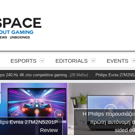
ESPORTS
EDITORIALS
EVENTS
0 Hz 4K στο competitive gaming
(28 Μαΐου)
Philips Evnia 27M2N5201P 
Η Philips
παρουσιάζει το Ambi
Η Philips παρουσιάζει την
για συγχρονι
πρώτη αυτόνομη dual-
φωτισμό gamin
sided οθόνη
δω