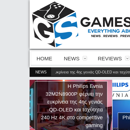
HOME
NEWS
REVIEWS
a 32M2N8900P φέρνει την ευκρίνεια της 4ης γενιάς QD-OLED και ταχύτητα 24
NEWS
ilips Evnia
έρνει την
 4ης γενιάς
 ταχύτητα
ompetitive
Philips Evnia 27M2N5201P
gaming
Review