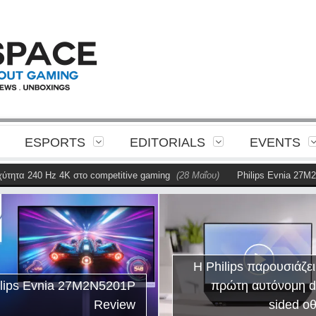
ESPORTS
EDITORIALS
EVENTS
ητα 240 Hz 4K στο competitive gaming
(28 Μαΐου)
Philips Evnia 27M2N5
Η Philips παρουσιάζει
ilips Evnia 27M2N5201P
πρώτη αυτόνομη d
Review
sided ο