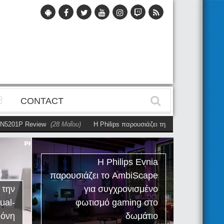
CONTACT
201P Review
(28 Μαΐου)
Η Philips παρουσιάζει την πρώτη αυτόνομη dual
Η Philips Evnia
παρουσιάζει το AmbiScape
Ph
 την
για συγχρονισμένο
R
ual-
φωτισμό gaming στο
εργαλ
θόνη
δωμάτιο
τ