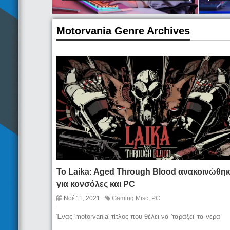
Motorvania Genre Archives
To Laika: Aged Through Blood ανακοινώθη
για κονσόλες και PC
Νοέ 11, 2021
Gaming Misc
,
PC
Ένας 'motorvania' τίτλος που θέλει να 'ταράξει' τα νερά