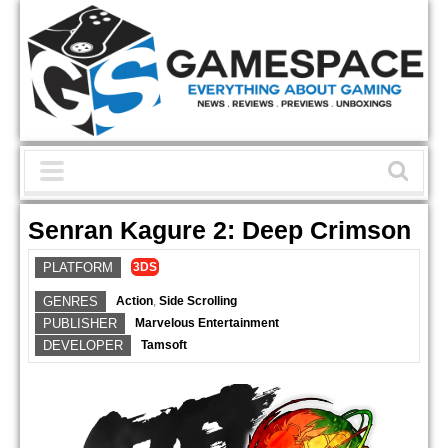
Senran Kagure 2: Deep Crimson
PLATFORM
3DS
GENRES
Action
,
Side Scrolling
PUBLISHER
Marvelous Entertainment
DEVELOPER
Tamsoft