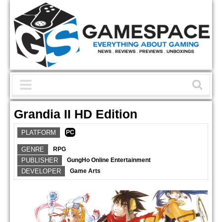
Grandia II HD Edition
PLATFORM
PC
GENRE
RPG
PUBLISHER
GungHo Online Entertainment
DEVELOPER
Game Arts