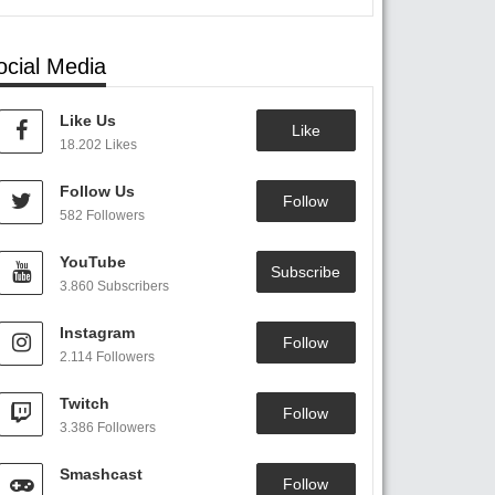
ocial Media
Like Us
Like
18.202 Likes
Follow Us
Follow
582 Followers
YouTube
Subscribe
3.860 Subscribers
Instagram
Follow
2.114 Followers
Twitch
Follow
3.386 Followers
Smashcast
Follow