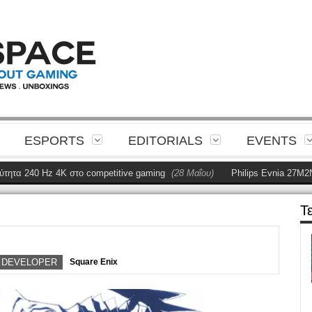
ESPORTS
EDITORIALS
EVENTS
α 240 Hz 4K στο competitive gaming
(28 Μαΐου)
Philips Evnia 27M2N520
Τ
DEVELOPER
Square Enix