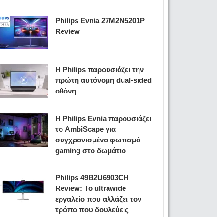
Philips Evnia 27M2N5201P
Review
Η Philips παρουσιάζει την
πρώτη αυτόνομη dual-sided
οθόνη
Η Philips Evnia παρουσιάζει
το AmbiScape για
συγχρονισμένο φωτισμό
gaming στο δωμάτιο
Philips 49B2U6903CH
Review: Το ultrawide
εργαλείο που αλλάζει τον
τρόπο που δουλεύεις