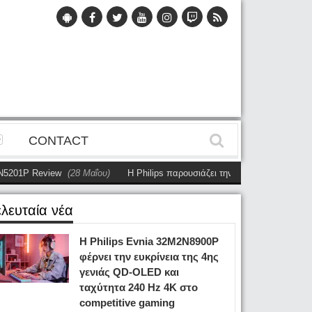
CONTACT
1P Review
(28 Μαΐου)
Η Philips παρουσιάζει την πρώτη αυτόνομη dual-s
ελευταία νέα
Η Philips Evnia 32M2N8900P
φέρνει την ευκρίνεια της 4ης
γενιάς QD-OLED και
ταχύτητα 240 Hz 4K στο
competitive gaming