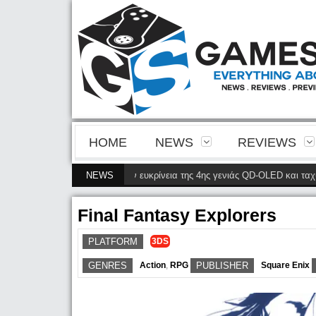
HOME
NEWS
REVIEWS
vnia 32M2N8900P φέρνει την ευκρίνεια της 4ης γενιάς QD-OLED και ταχύτητ
NEWS
Final Fantasy Explorers
PLATFORM
3DS
GENRES
Action
,
RPG
PUBLISHER
Square Enix