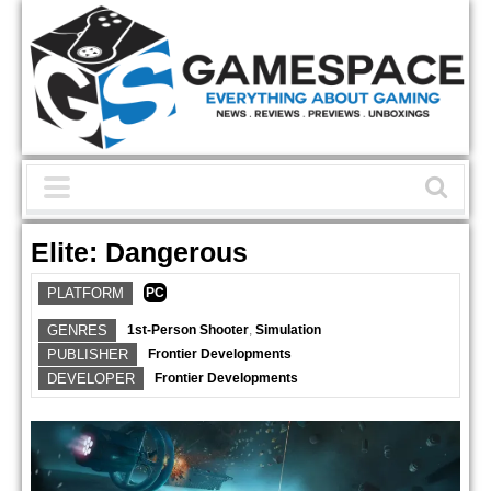
Elite: Dangerous
PLATFORM
PC
GENRES
1st-Person Shooter
,
Simulation
PUBLISHER
Frontier Developments
DEVELOPER
Frontier Developments