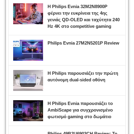
Η Philips Evnia 32M2N8900P
φέρνει την ευκρίνεια της 4ης
γενιάς QD-OLED και ταχύτητα 240
Hz 4K στο competitive gaming
Philips Evnia 27M2N5201P Review
Η Philips παρουσιάζει την πρώτη
αυτόνομη dual-sided οθόνη
Η Philips Evnia παρουσιάζει το
AmbiScape για συγχρονισμένο
φωτισμό gaming στο δωμάτιο
Philips 49B2U6903CH Review: Το