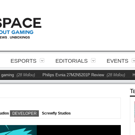
ESPORTS
EDITORIALS
EVENTS
ing
(28 Μαΐου)
Philips Evnia 27M2N5201P Review
(28 Μαΐου)
Η Phi
Τ
udios
DEVELOPER
Screwfly Studios