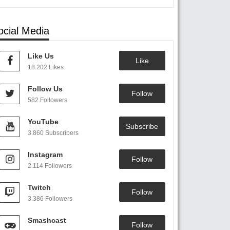
ocial Media
Like Us
Like
18.202 Likes
Follow Us
Follow
582 Followers
YouTube
Subscribe
3.860 Subscribers
Instagram
Follow
2.114 Followers
Twitch
Follow
3.386 Followers
Smashcast
Follow