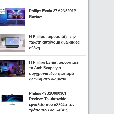
Philips Evnia 27M2N5201P
Review
Η Philips παρουσιάζει την
πρώτη αυτόνομη dual-sided
οθόνη
Η Philips Evnia παρουσιάζει
το AmbiScape για
συγχρονισμένο φωτισμό
gaming στο δωμάτιο
Philips 49B2U6903CH
Review: Το ultrawide
εργαλείο που αλλάζει τον
τρόπο που δουλεύεις