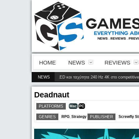
HOME
NEWS
REVIEWS
ρίνεια της 4ης γενιάς QD-OLED και ταχύτητα 240 Hz 4K στο competitive gam
NEWS
Deadnaut
PLATFORMS
Mac
PC
GENRES
RPG
,
Strategy
PUBLISHER
Screwfly St