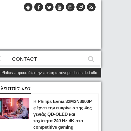
CONTACT
lips παρουσιάζει την πρώτη αυτόνομη dual-sided οθόνη
(28 Μαΐου)
Η Phi
ελευταία νέα
Η Philips Evnia 32M2N8900P
φέρνει την ευκρίνεια της 4ης
γενιάς QD-OLED και
ταχύτητα 240 Hz 4K στο
competitive gaming