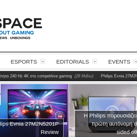
ESPORTS
EDITORIALS
EVENTS
τα 240 Hz 4K στο competitive gaming
(28 Μαΐου)
Philips Evnia 27M2N52
Η Philips παρουσιάζει τ
ps Evnia 27M2N5201P
πρώτη αυτόνομη dua
Review
sided οθό