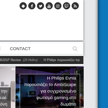
CONTACT
01P Review
(28 Μαΐου)
Η Philips παρουσιάζει την πρώτη αυτόνομη dual-
Η Philips Evnia
παρουσιάζει το AmbiScape
Phil
ην
για συγχρονισμένο
Rev
l-
φωτισμό gaming στο
εργαλεί
νη
δωμάτιο
τρό