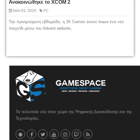
Ανακοινώθηκε το XCOM 2
Ιούν 01, 2015
PC
Την προηγούμενη εβδομάδα, η 2K Games έκανε tease ένα νέο
παιχνίδι μέσω του Advent website,
Τα τελευταία νέα στον χώρο της Ψηφιακής Διασκέδασης και της
Τεχνολογίας.