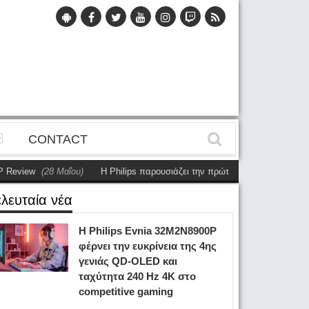
CONTACT
ew
(28 Μαΐου)
Η Philips παρουσιάζει την πρώτη αυτόνομη dual-sided οθ
ελευταία νέα
Η Philips Evnia 32M2N8900P
φέρνει την ευκρίνεια της 4ης
γενιάς QD-OLED και
ταχύτητα 240 Hz 4K στο
competitive gaming