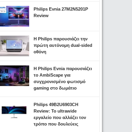
Philips Evnia 27M2N5201P
Review
Η Philips παρουσιάζει την
πρώτη αυτόνομη dual-sided
οθόνη
Η Philips Evnia παρουσιάζει
το AmbiScape για
συγχρονισμένο φωτισμό
gaming στο δωμάτιο
Philips 49B2U6903CH
Review: Το ultrawide
εργαλείο που αλλάζει τον
τρόπο που δουλεύεις