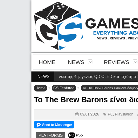
HOME
NEWS
REVIEWS
M2N8900P φέρνει την ευκρίνεια της 4ης γενιάς QD-OLED και ταχύτητα 240 Hz
NEWS
»
»
Home
GS Featured
Το The Brew Barons είναι διαθέσιμο 
Το The Brew Barons είναι δι
09/01/2026
PC
,
Playstation
PLATFORMS
PC
PS5