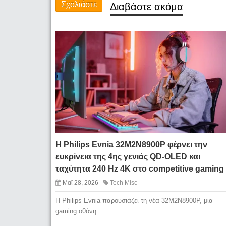
Σχολιάστε
Διαβάστε ακόμα
Η Philips Evnia 32M2N8900P φέρνει την
ευκρίνεια της 4ης γενιάς QD-OLED και
ταχύτητα 240 Hz 4K στο competitive gaming
Μαΐ 28, 2026
Tech Misc
Η Philips Evnia παρουσιάζει τη νέα 32M2N8900P, μια
gaming οθόνη