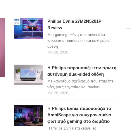
Philips Evnia 27M2N5201P
Review
Μια gaming οθόνη που συνδυάζει
ισορροπία, immersion και καθημερινή
άνεση
Μαΐ 28, 2026
Η Philips παρουσιάζει την πρώτη
αυτόνομη dual-sided οθόνη
Με καινοτόμο σχεδιασμό που επιτρέπει
νέες ροές εργασίας και ανοίγει
Μαΐ 28, 2026
Η Philips Evnia παρουσιάζει το
AmbiScape για συγχρονισμένο
φωτισμό gaming στο δωμάτιο
Η Philips Evnia επεκτείνει το