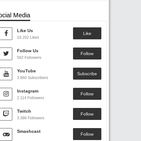
ocial Media
Like Us
Like
18.202 Likes
Follow Us
Follow
582 Followers
YouTube
Subscribe
3.860 Subscribers
Instagram
Follow
2.114 Followers
Twitch
Follow
3.386 Followers
Smashcast
Follow