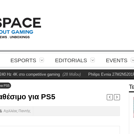
ESPORTS
EDITORIALS
EVENTS
 4K στο competitive gaming
(28 Μαΐου)
Philips Evnia 27M2N5201P Revi
Τ
για PS5
αθέσιμο για PS5
Αχιλλέας Παντής