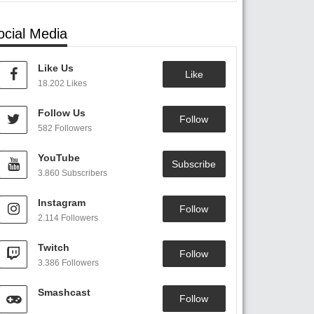
ocial Media
Like Us
Like
18.202 Likes
Follow Us
Follow
582 Followers
YouTube
Subscribe
3.860 Subscribers
Instagram
Follow
2.114 Followers
Twitch
Follow
3.386 Followers
Smashcast
Follow