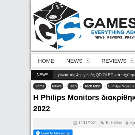
HOME
NEWS
REVIEWS
2M2N8900P φέρνει την ευκρίνεια της 4ης γενιάς QD-OLED και ταχύτητα 240 
NEWS
»
»
»
»
Home
News
Tech
Tech Misc
Η Philips Monitor
Η Philips Monitors διακρίθη
2022
12/11/2021
Tech Misc
Αχ