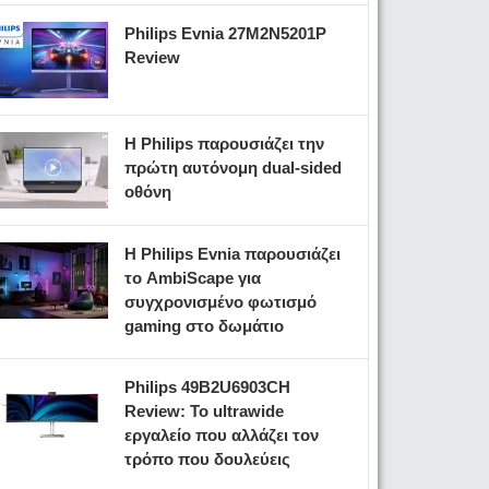
Philips Evnia 27M2N5201P
Review
Η Philips παρουσιάζει την
πρώτη αυτόνομη dual-sided
οθόνη
Η Philips Evnia παρουσιάζει
το AmbiScape για
συγχρονισμένο φωτισμό
gaming στο δωμάτιο
Philips 49B2U6903CH
Review: Το ultrawide
εργαλείο που αλλάζει τον
τρόπο που δουλεύεις