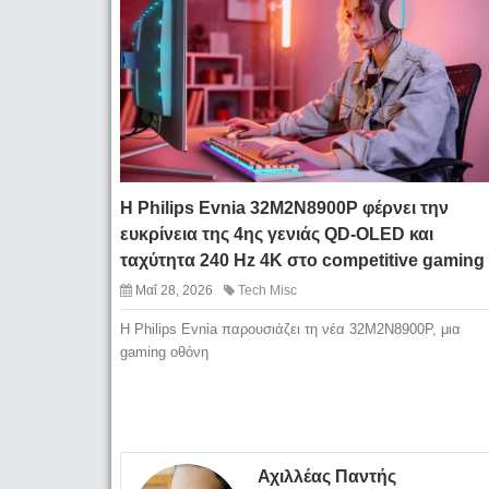
Η Philips Evnia 32M2N8900P φέρνει την
ευκρίνεια της 4ης γενιάς QD-OLED και
ταχύτητα 240 Hz 4K στο competitive gaming
Μαΐ 28, 2026
Tech Misc
Η Philips Evnia παρουσιάζει τη νέα 32M2N8900P, μια
gaming οθόνη
Αχιλλέας Παντής