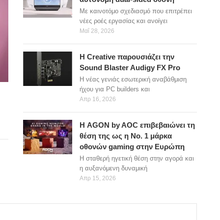
Με καινοτόμο σχεδιασμό που επιτρέπει
νέες ροές εργασίας και ανοίγει
Μαΐ 28, 2026
Η Creative παρουσιάζει την
Sound Blaster Audigy FX Pro
Η νέας γενιάς εσωτερική αναβάθμιση
ήχου για PC builders και
Απρ 16, 2026
Η AGON by AOC επιβεβαιώνει τη
θέση της ως η Νο. 1 μάρκα
οθονών gaming στην Ευρώπη
Η σταθερή ηγετική θέση στην αγορά και
η αυξανόμενη δυναμική
Απρ 15, 2026