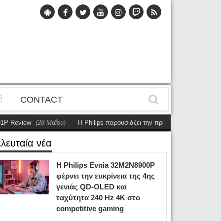
CONTACT
view
(28 Μαΐου)
Η Philips παρουσιάζει την πρώτη αυτόνομη dual-sided ο
ελευταία νέα
Η Philips Evnia 32M2N8900P
φέρνει την ευκρίνεια της 4ης
γενιάς QD-OLED και
ταχύτητα 240 Hz 4K στο
competitive gaming