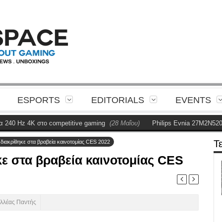
ESPORTS
EDITORIALS
EVENTS
Hz 4K στο competitive gaming
(28 Μαΐου)
Philips Evnia 27M2N5201P Re
Τ
s διακρίθηκε στα βραβεία καινοτομίας CES 2022
κε στα βραβεία καινοτομίας CES
ιλλέας Παντής