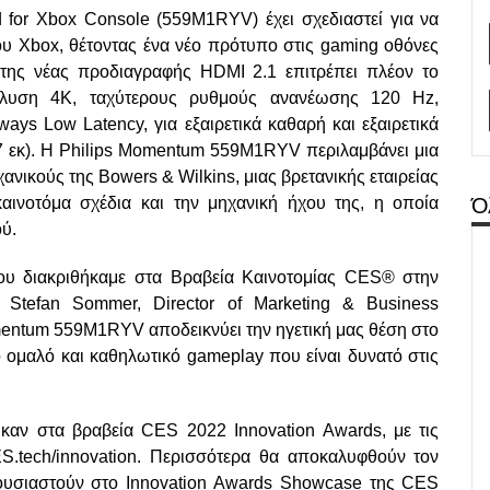
for Xbox Console (559M1RYV) έχει σχεδιαστεί για να
του Xbox, θέτοντας ένα νέο πρότυπο στις gaming οθόνες
της νέας προδιαγραφής HDMI 2.1 επιτρέπει πλέον το
νάλυση 4K, ταχύτερους ρυθμούς ανανέωσης 120 Hz,
ys Low Latency, για εξαιρετικά καθαρή και εξαιρετικά
,7 εκ). Η Philips Momentum 559M1RYV περιλαμβάνει μια
ανικούς της Bowers & Wilkins, μιας βρετανικής εταιρείας
αινοτόμα σχέδια και την μηχανική ήχου της, η οποία
Ό
ύ.
ου διακριθήκαμε στα Βραβεία Καινοτομίας CES® στην
 Stefan Sommer, Director of Marketing & Business
ntum 559M1RYV αποδεικνύει την ηγετική μας θέση στο
 ομαλό και καθηλωτικό gameplay που είναι δυνατό στις
ηκαν στα βραβεία CES 2022 Innovation Awards, με τις
S.tech/innovation. Περισσότερα θα αποκαλυφθούν τον
ρουσιαστούν στο Innovation Awards Showcase της CES