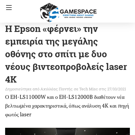
Η Epson «φέρνει» την
εμπειρία της μεγάλης
οθόνης στο σπίτι με δυο
νέους βιντεοπροβολείς laser
4K
Αχιλλέας Παντής
σε
Tech Misc
στις 27/10/2021
Ο EH-LS11000W και ο EH-LS12000B διαθέτουν νέα
βελτιωμένα χαρακτηριστικά, όπως ανάλυση 4K και πηγή
φωτός laser