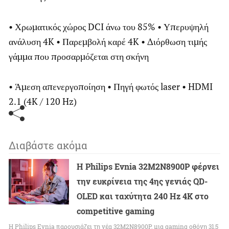
• Χρωματικός χώρος DCI άνω του 85% • Υπερυψηλή
ανάλυση 4K • Παρεμβολή καρέ 4K • Διόρθωση τιμής
γάμμα που προσαρμόζεται στη σκήνη
• Άμεση απενεργοποίηση • Πηγή φωτός laser • HDMI
2.1 (4K / 120 Hz)
Διαβάστε ακόμα
Η Philips Evnia 32M2N8900P φέρνει
την ευκρίνεια της 4ης γενιάς QD-
OLED και ταχύτητα 240 Hz 4K στο
competitive gaming
Η Philips Evnia παρουσιάζει τη νέα 32M2N8900P, μια gaming οθόνη 31,5