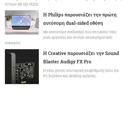
ιντσών 4K QD-OLED
Η Philips παρουσιάζει την πρώτη
αυτόνομη dual-sided οθόνη
Με καινοτόμο σχεδιασμό που επιτρέπει νέες
ροές εργασίας και ανοίγει επιχειρηματικές
ευκαιρίες
Η Creative παρουσιάζει την Sound
Blaster Audigy FX Pro
Η νέας γενιάς εσωτερική αναβάθμιση ήχου για
PC builders και desktop χρήστες