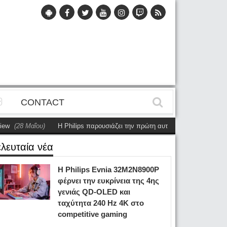
CONTACT
αΐου)
Η Philips παρουσιάζει την πρώτη αυτόνομη dual-sided οθόνη
(28 Μ
ελευταία νέα
Η Philips Evnia 32M2N8900P
φέρνει την ευκρίνεια της 4ης
γενιάς QD-OLED και
ταχύτητα 240 Hz 4K στο
competitive gaming