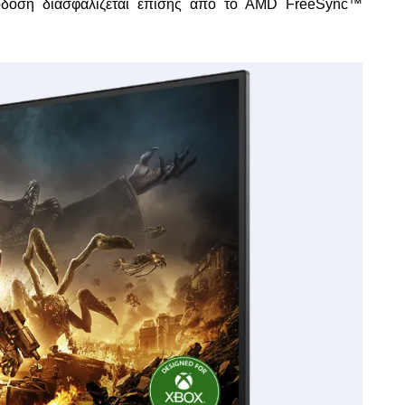
πόδοση διασφαλίζεται επίσης από το AMD FreeSync™