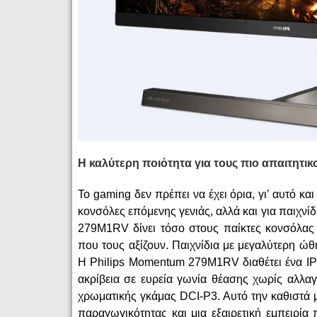
Η καλύτερη ποιότητα για τους πιο απαιτητι
Το gaming δεν πρέπει να έχει όρια, γι’ αυτό κα
κονσόλες επόμενης γενιάς, αλλά και για παιχνί
279M1RV δίνει τόσο στους παίκτες κονσόλας 
που τους αξίζουν. Παιχνίδια με μεγαλύτερη ώ
Η Philips Momentum 279M1RV διαθέτει ένα IP
ακρίβεια σε ευρεία γωνία θέασης χωρίς αλλα
χρωματικής γκάμας DCI-P3. Αυτό την καθιστά μι
παραγωγικότητας και μια εξαιρετική εμπειρία 