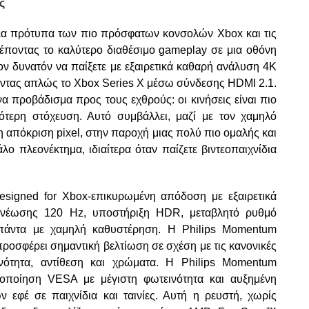
ς
έα πρότυπα των πιο πρόσφατων κονσολών Xbox και τις
ρέποντας το καλύτερο διαθέσιμο gameplay σε μια οθόνη
έον δυνατόν να παίξετε με εξαιρετικά καθαρή ανάλυση 4K
οντας απλώς το Xbox Series X μέσω σύνδεσης HDMI 2.1.
α προβάδισμα προς τους εχθρούς: οι κινήσεις είναι πιο
ότερη στόχευση. Αυτό συμβάλλει, μαζί με τον χαμηλό
 απόκριση pixel, στην παροχή μιας πολύ πιο ομαλής και
άλο πλεονέκτημα, ιδιαίτερα όταν παίζετε βιντεοπαιχνίδια
signed for Xbox-επικυρωμένη απόδοση με εξαιρετικά
ανέωσης 120 Hz, υποστήριξη HDR, μεταβλητό ρυθμό
 πάντα με χαμηλή καθυστέρηση. Η Philips Momentum
ροσφέρει σημαντική βελτίωση σε σχέση με τις κανονικές
νότητα, αντίθεση και χρώματα. Η Philips Momentum
οποίηση VESA με μέγιστη φωτεινότητα και αυξημένη
 εφέ σε παιχνίδια και ταινίες. Αυτή η ρευστή, χωρίς