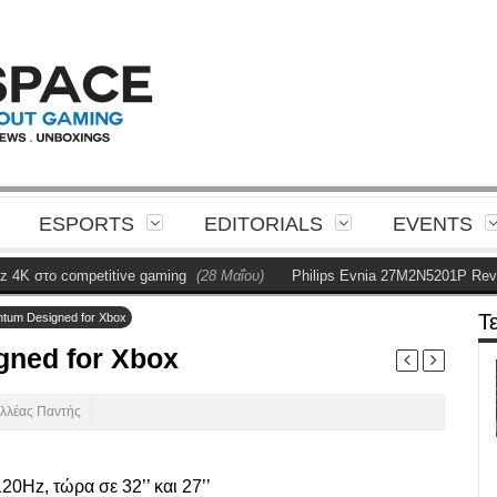
ESPORTS
EDITORIALS
EVENTS
ompetitive gaming
(28 Μαΐου)
Philips Evnia 27M2N5201P Review
(28 Μ
Τ
ntum Designed for Xbox
gned for Xbox
ιλλέας Παντής
0Hz, τώρα σε 32’’ και 27’’