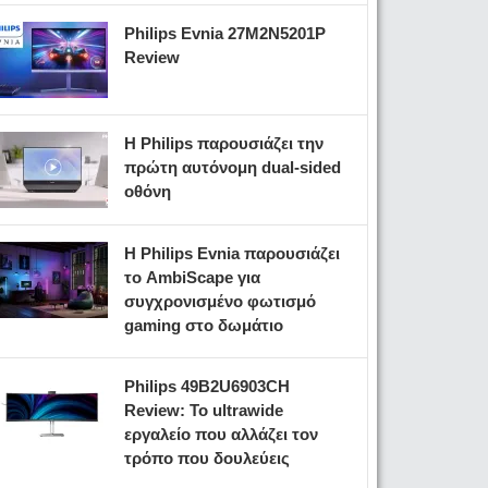
Philips Evnia 27M2N5201P
Review
Η Philips παρουσιάζει την
πρώτη αυτόνομη dual-sided
οθόνη
Η Philips Evnia παρουσιάζει
το AmbiScape για
συγχρονισμένο φωτισμό
gaming στο δωμάτιο
Philips 49B2U6903CH
Review: Το ultrawide
εργαλείο που αλλάζει τον
τρόπο που δουλεύεις