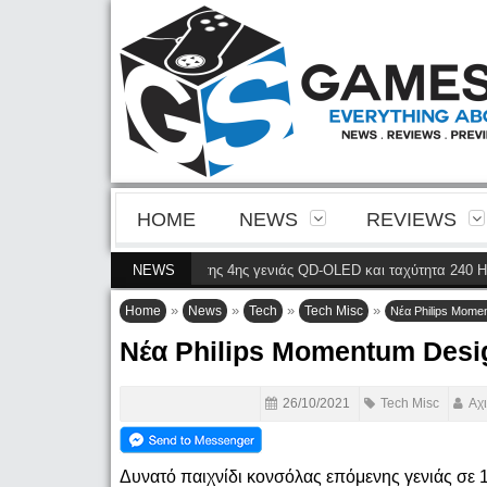
HOME
NEWS
REVIEWS
φέρνει την ευκρίνεια της 4ης γενιάς QD-OLED και ταχύτητα 240 Hz 4K στο c
NEWS
»
»
»
»
Home
News
Tech
Tech Misc
Νέα Philips Mome
Νέα Philips Momentum Desi
26/10/2021
Tech Misc
Αχ
Δυνατό παιχνίδι κονσόλας επόμενης γενιάς σε 12