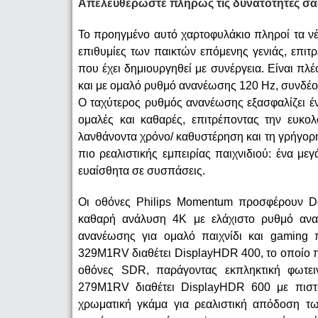
Απελευθερώστε πλήρως τις δυνατότητές σα
Το προηγμένο αυτό χαρτοφυλάκιο πληροί τα ν
επιθυμίες των παικτών επόμενης γενιάς, επιτ
που έχει δημιουργηθεί με συνέργεια. Είναι πλ
και με ομαλό ρυθμό ανανέωσης 120 Hz, συνδέ
Ο ταχύτερος ρυθμός ανανέωσης εξασφαλίζει έν
ομαλές και καθαρές, επιτρέποντας την ευκολ
λανθάνοντα χρόνο/ καθυστέρηση και τη γρήγορη
πιο ρεαλιστικής εμπειρίας παιχνιδιού: ένα μεγ
ευαίσθητα σε συσπάσεις.
Οι οθόνες Philips Momentum προσφέρουν De
καθαρή ανάλυση 4K με ελάχιστο ρυθμό αν
ανανέωσης για ομαλό παιχνίδι και gaming
329M1RV διαθέτει DisplayHDR 400, το οποίο π
οθόνες SDR, παράγοντας εκπληκτική φωτει
279M1RV διαθέτει DisplayHDR 600 με πιστ
χρωματική γκάμα για ρεαλιστική απόδοση των