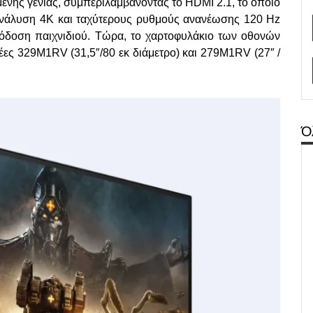
ενης γενιάς, συμπεριλαμβάνοντας το HDMI 2.1, το οποίο
ε ανάλυση 4K και ταχύτερους ρυθμούς ανανέωσης 120 Hz
απόδοση παιχνιδιού. Τώρα, το χαρτοφυλάκιο των οθονών
 νέες 329M1RV (31,5″/80 εκ διάμετρο) και 279M1RV (27″ /
Ό