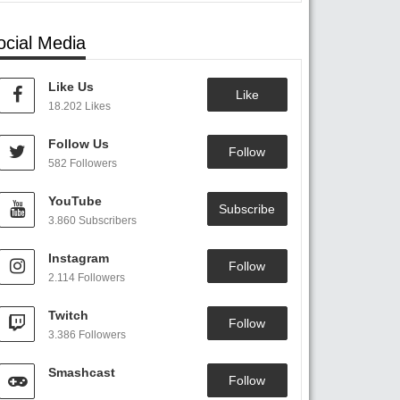
ocial Media
Like Us
Like
18.202 Likes
Follow Us
Follow
582 Followers
YouTube
Subscribe
3.860 Subscribers
Instagram
Follow
2.114 Followers
Twitch
Follow
3.386 Followers
Smashcast
Follow