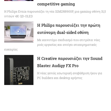
competitive gaming
Η Philips Evnia παρουσιάζει τη νέα 32M2N8900P, μια gaming οθόνη 31,5
ιντσών 4K QD-OLED
Η Philips παρουσιάζει την πρώτη
αυτόνομη dual-sided οθόνη
Με καινοτόμο σχεδιασμό που επιτρέπει νέες
ροές εργασίας και ανοίγει επιχειρηματικές
ευκαιρίες
Η Creative παρουσιάζει την Sound
Blaster Audigy FX Pro
Η νέας γενιάς εσωτερική αναβάθμιση ήχου για
PC builders και desktop χρήστες