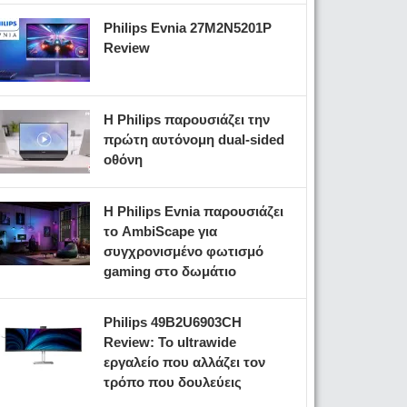
Philips Evnia 27M2N5201P
Review
Η Philips παρουσιάζει την
πρώτη αυτόνομη dual-sided
οθόνη
Η Philips Evnia παρουσιάζει
το AmbiScape για
συγχρονισμένο φωτισμό
gaming στο δωμάτιο
Philips 49B2U6903CH
Review: Το ultrawide
εργαλείο που αλλάζει τον
τρόπο που δουλεύεις