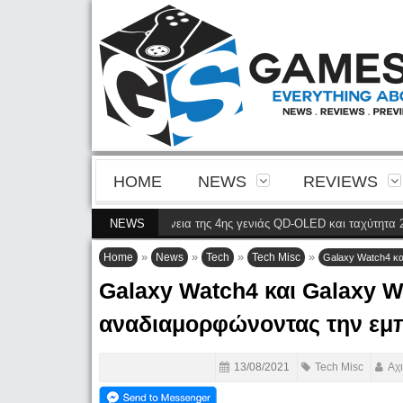
HOME
NEWS
REVIEWS
8900P φέρνει την ευκρίνεια της 4ης γενιάς QD-OLED και ταχύτητα 240 Hz 4
NEWS
»
»
»
»
Home
News
Tech
Tech Misc
Galaxy Watch4 κα
Galaxy Watch4 και Galaxy W
αναδιαμορφώνοντας την εμπ
13/08/2021
Tech Misc
Αχ