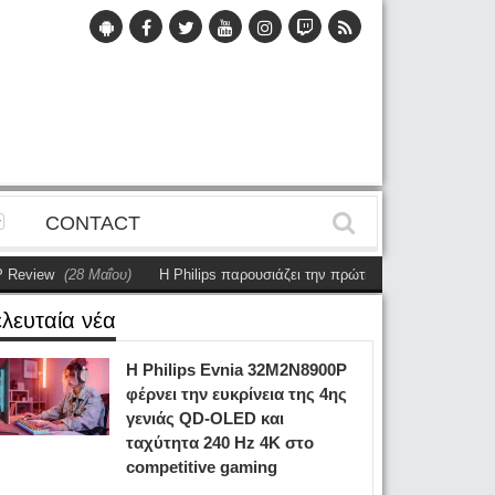
CONTACT
(28 Μαΐου)
Η Philips παρουσιάζει την πρώτη αυτόνομη dual-sided οθόνη
ελευταία νέα
Η Philips Evnia 32M2N8900P
φέρνει την ευκρίνεια της 4ης
γενιάς QD-OLED και
ταχύτητα 240 Hz 4K στο
competitive gaming