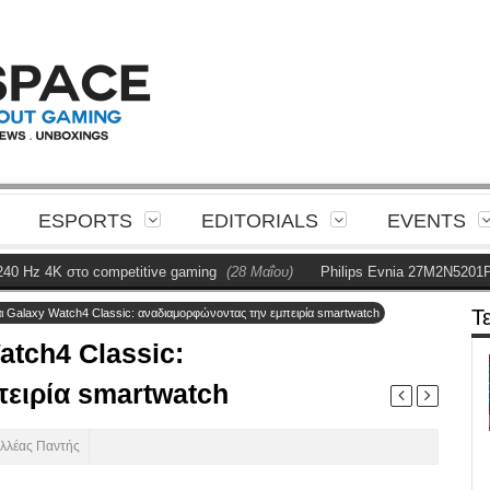
ESPORTS
EDITORIALS
EVENTS
K στο competitive gaming
(28 Μαΐου)
Philips Evnia 27M2N5201P Review
Τ
ι Galaxy Watch4 Classic: αναδιαμορφώνοντας την εμπειρία smartwatch
atch4 Classic:
ειρία smartwatch
ιλλέας Παντής