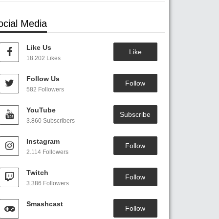
ocial Media
Like Us
Like
18.202 Likes
Follow Us
Follow
582 Followers
YouTube
Subscribe
3.860 Subscribers
Instagram
Follow
2.114 Followers
Twitch
Follow
3.386 Followers
Smashcast
Follow