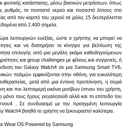
 και φυσικής κατάστασης, μέσω βασικών μετρήσεων, όπως
κός ρυθμός, το ποσοστό νερού και ποσοστό λίπους στο
ας από τον καρπό του χεριού σε μόλις 15 δευτερόλεπτα
δεδομένα από 2.400 σημεία.
ώρα λειτουργιών ευεξίας, ώστε ο χρήστης να μπορεί να
τητες και να διατηρήσει το κίνητρο για βελτίωση της
ότητα επιλογής από μια μεγάλη γκάμα καθοδηγούμενων
ότητες και group challenges με φίλους και συγγενείς, ή
σύνδεση του Galaxy Watch4 σε μια Samsung Smart TV6,
ιακών παλμών εμφανίζονται στην οθόνη, για ευκολότερη
οθεραπείας, μετά από μια έντονη προπόνηση, η σειρά
η και πιο λεπτομερή εικόνα μοτίβων ύπνου του χρήστη,
χι μόνο τους ήχους ροχαλητού8 αλλά και το επίπεδο του
ύπνου4 . Σε συνδυασμό με την προηγμένη λειτουργία
y Watch4 βοηθά το χρήστη να ξεκουραστεί καλύτερα.
 και Wear OS Powered by Samsung