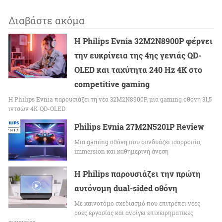
Διαβάστε ακόμα
Η Philips Evnia 32M2N8900P φέρνει
την ευκρίνεια της 4ης γενιάς QD-
OLED και ταχύτητα 240 Hz 4K στο
competitive gaming
Η Philips Evnia παρουσιάζει τη νέα 32M2N8900P, μια gaming οθόνη 31,5
ιντσών 4K QD-OLED
Philips Evnia 27M2N5201P Review
Μια gaming οθόνη που συνδυάζει ισορροπία,
immersion και καθημερινή άνεση
Η Philips παρουσιάζει την πρώτη
αυτόνομη dual-sided οθόνη
Με καινοτόμο σχεδιασμό που επιτρέπει νέες
ροές εργασίας και ανοίγει επιχειρηματικές
ευκαιρίες