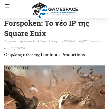
Forspoken: To νέο IP της
Square Enix
Αχιλλέας Παντής
σε
GS Featured
PC
Playstation
στις 20/03/2021
O πρώτος τίτλος της Luminous Productions