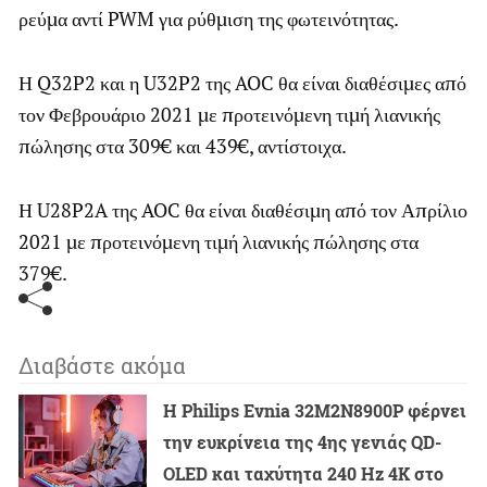
ρεύμα αντί PWM για ρύθμιση της φωτεινότητας.
Η Q32P2 και η U32P2 της AOC θα είναι διαθέσιμες από
τον Φεβρουάριο 2021 με προτεινόμενη τιμή λιανικής
πώλησης στα 309€ και 439€, αντίστοιχα.
Η U28P2A της AOC θα είναι διαθέσιμη από τον Απρίλιο
2021 με προτεινόμενη τιμή λιανικής πώλησης στα
379€.
Διαβάστε ακόμα
Η Philips Evnia 32M2N8900P φέρνει
την ευκρίνεια της 4ης γενιάς QD-
OLED και ταχύτητα 240 Hz 4K στο