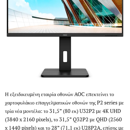
Η εξειδικευμένη εταιρία οθονών AOC επεκτείνει το
χαρτοφυλάκιο επαγγελματικών οθονών της P2 series με
τρία νέα μοντέλα: το 31,5” (80 εκ) U32P2 με 4K UHD
(3840 x 2160 pixels), το 31,5” Q32P2 με QHD (2560
x 1440 pixels) και το 28” (71,1 εκ) U28P2A, επίσης με