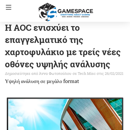
H AOC ενισχύει το
επαγγελματικό της
χαρτοφυλάκιο με τρείς νέες
οθόνες υψηλής ανάλυσης
Άννα Φωτοπούλου
σε
Tech Misc
στις 26/02/2021
Υψηλή ανάλυση σε μεγάλο format