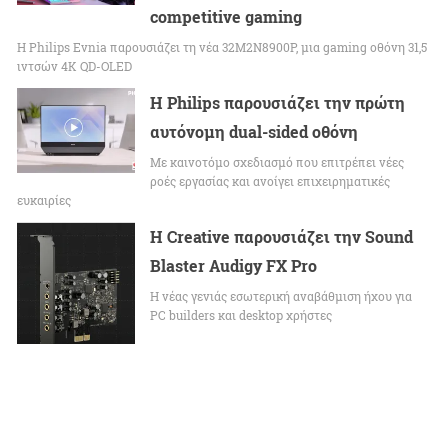
competitive gaming
Η Philips Evnia παρουσιάζει τη νέα 32M2N8900P, μια gaming οθόνη 31,5
ιντσών 4K QD-OLED
Η Philips παρουσιάζει την πρώτη
αυτόνομη dual-sided οθόνη
Με καινοτόμο σχεδιασμό που επιτρέπει νέες
ροές εργασίας και ανοίγει επιχειρηματικές
ευκαιρίες
Η Creative παρουσιάζει την Sound
Blaster Audigy FX Pro
Η νέας γενιάς εσωτερική αναβάθμιση ήχου για
PC builders και desktop χρήστες