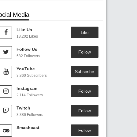
ocial Media
Like Us
Like
18.202 Likes
Follow Us
Follow
582 Followers
YouTube
Subscribe
3.860 Subscribers
Instagram
Follow
2.114 Followers
Twitch
Follow
3.386 Followers
Smashcast
Follow