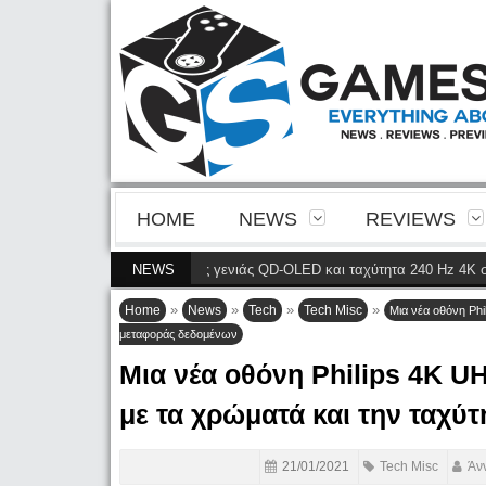
HOME
NEWS
REVIEWS
ει την ευκρίνεια της 4ης γενιάς QD-OLED και ταχύτητα 240 Hz 4K στο compe
NEWS
»
»
»
»
Home
News
Tech
Tech Misc
Μια νέα οθόνη Phi
μεταφοράς δεδομένων
Μια νέα οθόνη Philips 4K UH
με τα χρώματά και την ταχύ
21/01/2021
Tech Misc
Άν