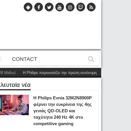
CONTACT
Η Philips παρουσιάζει την πρώτη αυτόνομη dual-sided οθόνη
(28 Μαΐου)
ελευταία νέα
Η Philips Evnia 32M2N8900P
φέρνει την ευκρίνεια της 4ης
γενιάς QD-OLED και
ταχύτητα 240 Hz 4K στο
competitive gaming