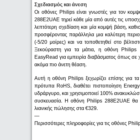
Σχεδιασμός και άνεση
Οι οθόνες Philips είναι γνωστές για τον κομψ
288E2UAE τηρεί κάθε μία από αυτές τις υποσχέ
λεπτότερη σχεδίαση και μία κομψή βάση, καθισ
προσφέροντας παράλληλα μια καλύτερη περιοχ
(-5/20 μοίρες) και να τοποθετηθεί στο βέλτ
Ξεκούραστη για τα μάτια, η οθόνη Philips 
EasyRead για εμπειρία διαβάσματος όπως σε χαρ
ακόμα πιο άνετη θέαση.
Αυτή η οθόνη Philips ξεχωρίζει επίσης για τα
πρότυπα RoHS, διαθέτει πιστοποίηση EnergyS
υδράργυρο, και χρησιμοποιεί 100% ανακυκλώσ
συσκευασία. Η οθόνη Philips 288E2UAE θα εί
λιανικής πώλησης στα €329.
—
Περισσότερες πληροφορίες για τις οθόνες Phili