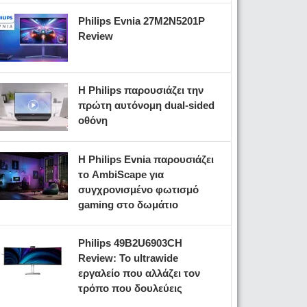
Philips Evnia 27M2N5201P
Review
Η Philips παρουσιάζει την
πρώτη αυτόνομη dual-sided
οθόνη
Η Philips Evnia παρουσιάζει
το AmbiScape για
συγχρονισμένο φωτισμό
gaming στο δωμάτιο
Philips 49B2U6903CH
Review: Το ultrawide
εργαλείο που αλλάζει τον
τρόπο που δουλεύεις