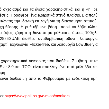
ό σχεδιασμό και τα άνετα χαρακτηριστικά, και η Philips
σεις. Προσφέρει ένα εξαιρετικά στενό πλαίσιο, μια πολύ
τώντας την ιδανική επιλογή για τη διακόσμηση σπιτιού,
ή θέασης. Η ρυθμιζόμενη βάση μπορεί να λάβει κλίση
ιστο ύψος χάρη στη δυνατότητα ρύθμισης ύψους 100χιλ.
288E2UAE διαθέτει αντιθαμβωτική οθόνη, λειτουργία
τί, τεχνολογία Flicker-free, και λειτουργία LowBlue για
 χαρακτηριστικά αειφορίας που διαθέτει. Συμβατή με τα
tar 8.0 και TCO, είναι απαλλαγμένη από μόλυβδο και
ιμη
ναι διαθέσιμη από το Φεβρουάριο με ενδεικτική τιμή
ps:
https://www.philips.gr/c-m-so/monitors