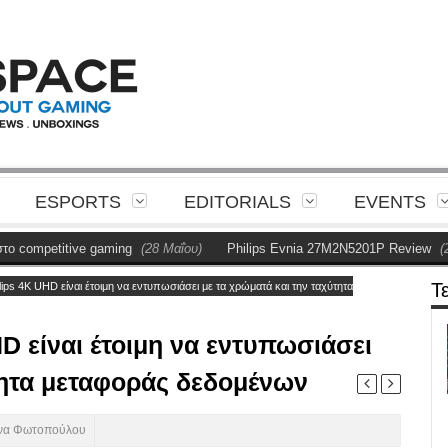
ESPORTS
EDITORIALS
EVENTS
titive gaming
(28 Μαΐου)
Philips Evnia 27M2N5201P Review
(28 Μαΐου)
Τ
lips 4K UHD είναι έτοιμη να εντυπωσιάσει με τα χρώματά και την ταχύτητα
D είναι έτοιμη να εντυπωσιάσει
τητα μεταφοράς δεδομένων
να Φωτοπούλου