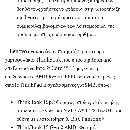
υποστήριξη; Το πλήκτρο παροχής υπηρεσιών
βοηθά τους χρήστες να φτάσουν στην υποστήριξη
της Lenovo με το πάτημα ενός κουμπιού,
συμπεριλαμβανομένων των λεπτομερειών της
συσκευής, όπως ο σειριακός αριθμός .
Η Lenovo ανακοινώνει επίσης σήμερα το ευρύ
χαρτοφυλάκιο ThinkBook που υποστηρίζεται από
επεξεργαστές Intel® Core ™ 11ης γενιάς ή
επεξεργαστές AMD Ryzen 4000 και ενημερωμένες
σειρές ThinkPad E σχεδιασμένες για SMB, όπως:
ThinkBook 15p
i
: Φορητός υπολογιστής υψηλής
απόδοσης με γραφικά NVIDIA® GTX 1650Ti και
οθόνη με πιστοποίηση X-Rite Pantone®
ThinkBook 15 Gen 2 AMD: Φορητός