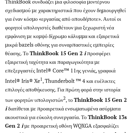
ThinkBook συνδυάζει μια φιλοσοφία μοντέρνου
σχεδιασμού με χαρακτηριστικά που έχουν δημιουργηθεί
για έναν κόσμο «εργασίας από οπουδήποτε». Αυτοί οι
φορητοί υπολογιστές διαθέτουν μια ξεχωριστή νέα
εμφάνιση με κομψό δίχρωμο κάλυμμα και εξαιρετικά
μικρά bazels οθόνης για συναρπαστικές εμπειρίες
θέασης. Το
ThinkBook
15
Gen
2
i
προσφέρει
εξαιρετική ταχύτητα και παραγωγικότητα με
επεξεργαστές Intel® Core™ 11ης γενιάς, γραφικά
1
Intel® Iris® Xe
, Thunderbolt ™ 4 και ευέλικτες
επιλογές αποθήκευσης. Για πρώτη φορά στην ιστορία
2
των φορητών υπολογιστών
, το
ThinkBook
15
Gen
2
i
διατίθεται με προαιρετικά ενσωματωμένα ασύρματα
ακουστικά για εύκολη συνεργασία. Το
ThinkBook
13
s
Gen
2
i
με προαιρετική οθόνη WQXGA εξασφαλίζει