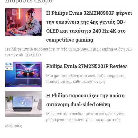
Διαβάστε ακόμα
Η Philips Evnia 32M2N8900P φέρνει
την ευκρίνεια της 4ης γενιάς QD-
OLED και ταχύτητα 240 Hz 4K στο
competitive gaming
Η Philips Evnia παρουσιάζει τη νέα 32M2N8900P, μια gaming οθόνη 31,5
ιντσών 4K QD-OLED
Philips Evnia 27M2N5201P Review
Μια gaming οθόνη που συνδυάζει ισορροπία,
immersion και καθημερινή άνεση
Η Philips παρουσιάζει την πρώτη
αυτόνομη dual-sided οθόνη
Με καινοτόμο σχεδιασμό που επιτρέπει νέες
ροές εργασίας και ανοίγει επιχειρηματικές
ευκαιρίες