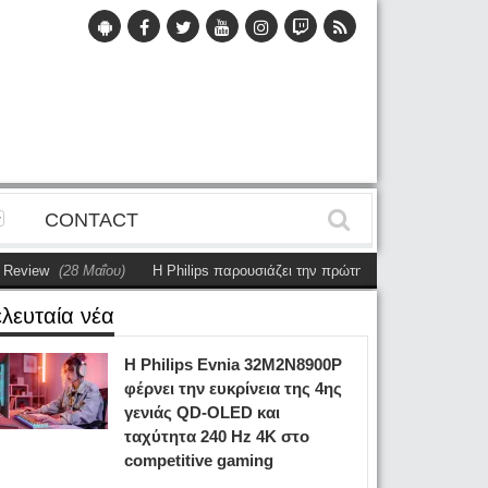
CONTACT
(28 Μαΐου)
Η Philips παρουσιάζει την πρώτη αυτόνομη dual-sided οθόνη
ελευταία νέα
Η Philips Evnia 32M2N8900P
φέρνει την ευκρίνεια της 4ης
γενιάς QD-OLED και
ταχύτητα 240 Hz 4K στο
competitive gaming