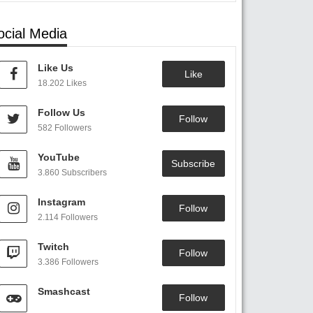
ocial Media
Like Us
Like
18.202 Likes
Follow Us
Follow
582 Followers
YouTube
Subscribe
3.860 Subscribers
Instagram
Follow
2.114 Followers
Twitch
Follow
3.386 Followers
Smashcast
Follow