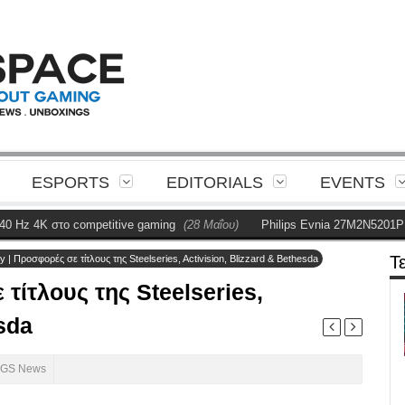
ESPORTS
EDITORIALS
EVENTS
K στο competitive gaming
(28 Μαΐου)
Philips Evnia 27M2N5201P Review
Τ
y | Προσφορές σε τίτλους της Steelseries, Activision, Blizzard & Bethesda
 τίτλους της Steelseries,
sda
GS News