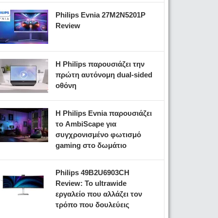
Philips Evnia 27M2N5201P
Review
Η Philips παρουσιάζει την
πρώτη αυτόνομη dual-sided
οθόνη
Η Philips Evnia παρουσιάζει
το AmbiScape για
συγχρονισμένο φωτισμό
gaming στο δωμάτιο
Philips 49B2U6903CH
Review: Το ultrawide
εργαλείο που αλλάζει τον
τρόπο που δουλεύεις