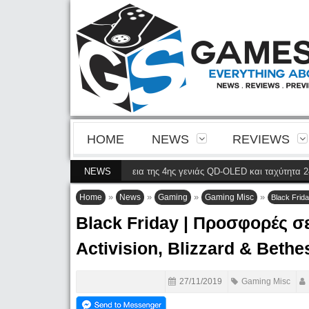
HOME
NEWS
REVIEWS
8900P φέρνει την ευκρίνεια της 4ης γενιάς QD-OLED και ταχύτητα 240 Hz 4
NEWS
»
»
»
»
Home
News
Gaming
Gaming Misc
Black Frida
Black Friday | Προσφορές σε
Activision, Blizzard & Bethe
27/11/2019
Gaming Misc