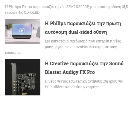
Η Philips Evnia παρουσιάζει τη νέα 32M2N8900P, μια gaming οθόνη 31,5
ιντσών 4K QD-OLED
Η Philips παρουσιάζει την πρώτη
αυτόνομη dual-sided οθόνη
Με καινοτόμο σχεδιασμό που επιτρέπει νέες
ροές εργασίας και ανοίγει επιχειρηματικές
ευκαιρίες
Η Creative παρουσιάζει την Sound
Blaster Audigy FX Pro
Η νέας γενιάς εσωτερική αναβάθμιση ήχου για
PC builders και desktop χρήστες