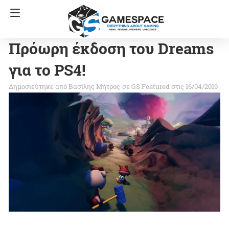
Πρόωρη έκδοση του Dreams
για το PS4!
Βασίλης Μήτρος
σε
GS Featured
στις 16/04/2019