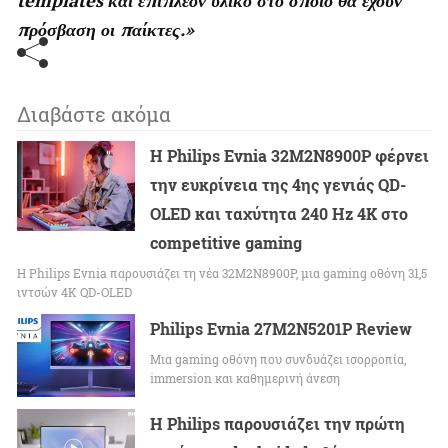
πρόσβαση οι παίκτες.»
Διαβάστε ακόμα
Η Philips Evnia 32M2N8900P φέρνει
την ευκρίνεια της 4ης γενιάς QD-
OLED και ταχύτητα 240 Hz 4K στο
competitive gaming
Η Philips Evnia παρουσιάζει τη νέα 32M2N8900P, μια gaming οθόνη 31,5
ιντσών 4K QD-OLED
Philips Evnia 27M2N5201P Review
Μια gaming οθόνη που συνδυάζει ισορροπία,
immersion και καθημερινή άνεση
Η Philips παρουσιάζει την πρώτη