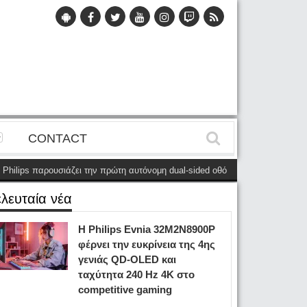
CONTACT
παρουσιάζει την πρώτη αυτόνομη dual-sided οθόνη
(28 Μαΐου)
Η Philips 
ελευταία νέα
Η Philips Evnia 32M2N8900P
φέρνει την ευκρίνεια της 4ης
γενιάς QD-OLED και
ταχύτητα 240 Hz 4K στο
competitive gaming