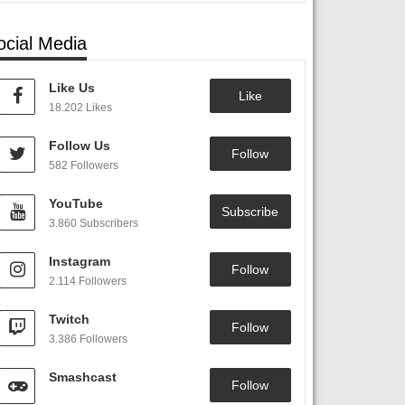
ocial Media
Like Us
Like
18.202 Likes
Follow Us
Follow
582 Followers
YouTube
Subscribe
3.860 Subscribers
Instagram
Follow
2.114 Followers
Twitch
Follow
3.386 Followers
Smashcast
Follow