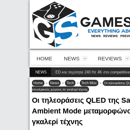
HOME
NEWS
REVIEWS
α της 4ης γενιάς QD-OLED και ταχύτητα 240 Hz 4K στο competitive gaming
NEWS
»
»
»
»
Home
News
Tech
Tech Misc
Οι τηλεοράσεις Q
εσωτερικούς χώρους σε γκαλερί τέχνης
Οι τηλεοράσεις QLED της Sa
Ambient Mode μεταμορφώνο
γκαλερί τέχνης