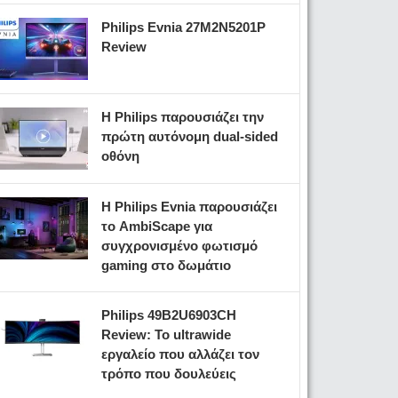
Philips Evnia 27M2N5201P
Review
Η Philips παρουσιάζει την
πρώτη αυτόνομη dual-sided
οθόνη
Η Philips Evnia παρουσιάζει
το AmbiScape για
συγχρονισμένο φωτισμό
gaming στο δωμάτιο
Philips 49B2U6903CH
Review: Το ultrawide
εργαλείο που αλλάζει τον
τρόπο που δουλεύεις