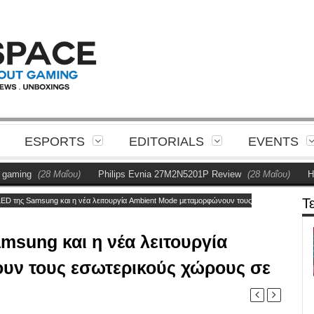
ESPORTS
EDITORIALS
EVENTS
(28 Μαΐου)
Philips Evnia 27M2N5201P Review
(28 Μαΐου)
Η Philips 
Τ
LED της Samsung και η νέα λειτουργία Ambient Mode μεταμορφώνουν τους
msung και η νέα λειτουργία
υν τους εσωτερικούς χώρους σε