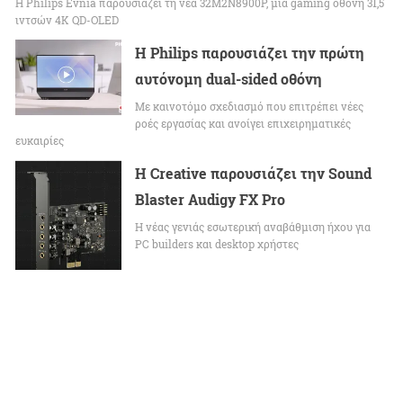
Η Philips Evnia παρουσιάζει τη νέα 32M2N8900P, μια gaming οθόνη 31,5
ιντσών 4K QD-OLED
Η Philips παρουσιάζει την πρώτη
αυτόνομη dual-sided οθόνη
Με καινοτόμο σχεδιασμό που επιτρέπει νέες
ροές εργασίας και ανοίγει επιχειρηματικές
ευκαιρίες
Η Creative παρουσιάζει την Sound
Blaster Audigy FX Pro
Η νέας γενιάς εσωτερική αναβάθμιση ήχου για
PC builders και desktop χρήστες