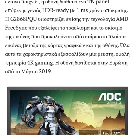
έντονο παιχνίδι, η οθόνη διαθέτει ένα TN panel
επόμενης γενιάς HDR-ready με 1 ms χρόνο απόκρισης.
Η G2868PQU υποστηρίζει επίσης την τεχνολογία AMD
FreeSync που εξαλείφει το τραύλισμα και το σκίσιμο
της εικόνας που προκαλούνται από αταίριαστα πλαίσια
εικόνας μεταξύ της κάρτας γραφικών και της οθόνης. Όλα
αυτά τα χαρακτηριστικά εξασφαλίζουν μία ρευστή, ομαλή
εμπειρία 4K gaming. Η οθόνη διατίθεται στην Ευρώπη
από το Μάρτιο 2019.