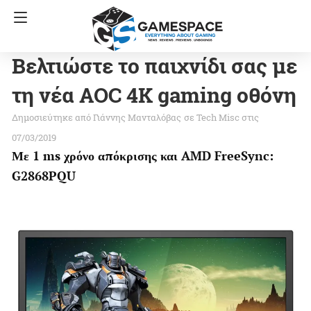
Βελτιώστε το παιχνίδι σας με
τη νέα AOC 4K gaming οθόνη
Γιάννης Μανταλόβας
σε
Tech Misc
στις
07/03/2019
Με 1 ms χρόνο απόκρισης και AMD FreeSync:
G2868PQU