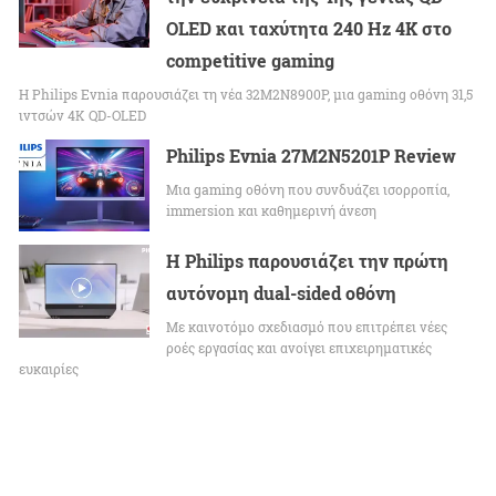
OLED και ταχύτητα 240 Hz 4K στο
competitive gaming
Η Philips Evnia παρουσιάζει τη νέα 32M2N8900P, μια gaming οθόνη 31,5
ιντσών 4K QD-OLED
Philips Evnia 27M2N5201P Review
Μια gaming οθόνη που συνδυάζει ισορροπία,
immersion και καθημερινή άνεση
Η Philips παρουσιάζει την πρώτη
αυτόνομη dual-sided οθόνη
Με καινοτόμο σχεδιασμό που επιτρέπει νέες
ροές εργασίας και ανοίγει επιχειρηματικές
ευκαιρίες