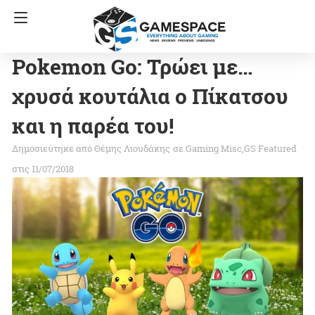
Pokemon Go: Τρώει με…
χρυσά κουτάλια ο Πίκατσου
και η παρέα του!
Θέμης Λιουδάκης
σε
Gaming Misc
GS Featured
στις 11/07/2018