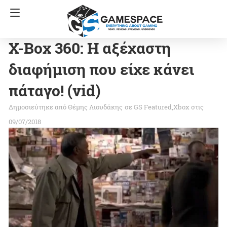
X-Box 360: Η αξέχαστη
διαφήμιση που είχε κάνει
πάταγο! (vid)
Θέμης Λιουδάκης
σε
GS Featured
Xbox
στις
09/07/2018