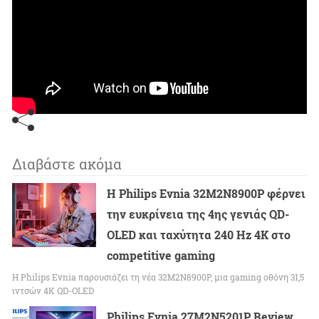
Διαβάστε ακόμα
Η Philips Evnia 32M2N8900P φέρνει
την ευκρίνεια της 4ης γενιάς QD-
OLED και ταχύτητα 240 Hz 4K στο
competitive gaming
Η Philips Evnia παρουσιάζει τη νέα 32M2N8900P, μια gaming οθόνη 31,5
ιντσών 4K QD-OLED
Philips Evnia 27M2N5201P Review