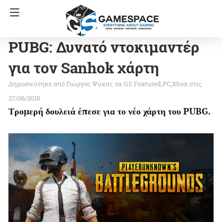
PUBG: Δυνατό ντοκιμαντέρ
για τον Sanhok χάρτη
Γιώργος Ψύχας
σε
GS Featured
PC
Xbox
στις
27/06/2018
Τρομερή δουλειά έπεσε για το νέο χάρτη του PUBG.