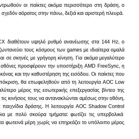
ντρωθούν οι παίκτες ακόμα περισσότερο στη δράση, ο
ι σχεδόν αόρατος στην πάνω, δεξιά και αριστερή πλευρά.
CX
διαθέτουν υψηλό ρυθμό ανανέωσης στα 144
Hz
, ο
 ζωντανεύει τους κόσμους των
games
με ιδιαίτερα ομαλά
και σε σκηνές με γρήγορη κίνηση. Για ακόμα μεγαλύτερο
ο οθόνες προσφέρουν την υποστήριξη AMD FreeSync, η
εικόνας και την καθυστέρηση της εισόδου. Οι παίκτες που
απόκριση, θα επωφεληθούν από τη λειτουργία AOC Low
λύτερο μέρος της εσωτερικής επεξεργασίας βίντεο της
 τις κινήσεις τους να αντανακλώνται αμέσως στην οθόνη,
ά παιχνίδια δράσης. Η λειτουργία
AOC
Shadow
Control
δια με πολύ σκούρα τμήματα: φωτίζει τις υπερβολικά
ι τα φωτεινά μέρη χωρίς να επηρεάζει το υπόλοιπο μέρος