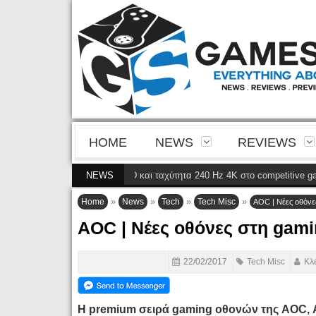
HOME
NEWS
REVIEWS
 της 4ης γενιάς QD-OLED και ταχύτητα 240 Hz 4K στο competitive gaming
NEWS
(
»
»
»
»
Home
News
Tech
Tech Misc
AOC | Νέες οθόνε
AOC | Νέες οθόνες στη gam
22/02/2017
Tech Misc
Κλ
Η premium
σειρά
gaming
οθονών της AOC,