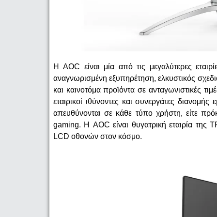
Η
AOC
είναι
μία
από
τις
μεγαλύτερες
εταιρί
αναγνωρισμένη
εξυπηρέτηση
,
ελκυστικός
σχεδ
και
καινοτόμα
προϊόντα
σε
ανταγωνιστικές
τιμέ
εταιρικοί ιθύνοντες και
συνεργάτες
διανομής
ε
απευθύνονται σε κάθε τύπο χρήστη, είτε πρόκ
gaming
.
Η
AOC
είναι
θυγατρική
εταιρία
της
TP
LCD
οθονών
στον
κόσμο
.