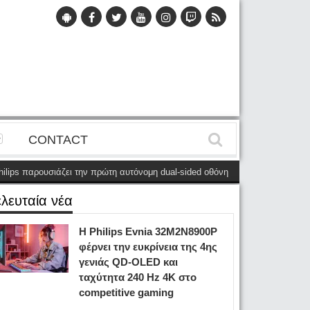
CONTACT
αρουσιάζει την πρώτη αυτόνομη dual-sided οθόνη
(28 Μαΐου)
Η Philips E
ελευταία νέα
Η Philips Evnia 32M2N8900P
φέρνει την ευκρίνεια της 4ης
γενιάς QD-OLED και
ταχύτητα 240 Hz 4K στο
competitive gaming