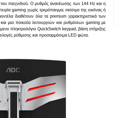
 του παιχνιδιού. Ο ρυθμός ανανέωσης των 144
Hz
και η
πειρία
gaming
χωρίς τρεμόπαιγμα, σκίσιμο της εικόνας ή
μοντέλα διαθέτουν όλα τα
premium
χαρακτηριστικά των
αι μια ποικιλία λειτουργιών και ρυθμίσεων
gaming
με
όμενο πληκτρολόγιο
QuickSwitch
keypad
, βάση στήριξης
επιλογές ρύθμισης και προσαρμόσιμα
LED
φώτα.