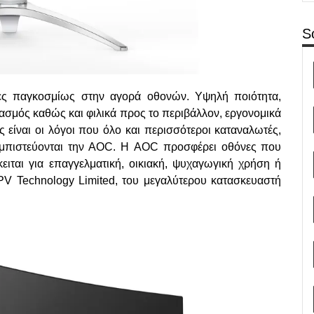
S
ες
παγκοσμίως στην
αγορά
οθονών
.
Υψηλή
ποιότητα
,
ιασμός
καθώς
και
φιλικά
προς
το
περιβάλλον
, εργονομικά
ς
είναι
οι
λόγοι
που
όλο
και
περισσότεροι
καταναλωτές
,
μπιστεύονται
την
AOC. Η
AOC
προσφέρει οθόνες που
ειται για επαγγελματική, οικιακή, ψυχαγωγική χρήση ή
V Technology Limited,
του
μεγαλύτερου
κατασκευαστή