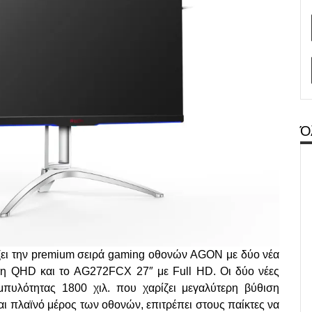
Ό
ει την
premium
σειρά
gaming
οθονών
AGON
με δύο νέα
ση
QHD
και το
AG
272
FCX
27″ με
Full
HD
. Οι δύο νέες
αμπυλότητας 1800 χιλ. που χαρίζει μεγαλύτερη βύθιση
αι πλαϊνό μέρος των οθονών, επιτρέπει στους παίκτες να