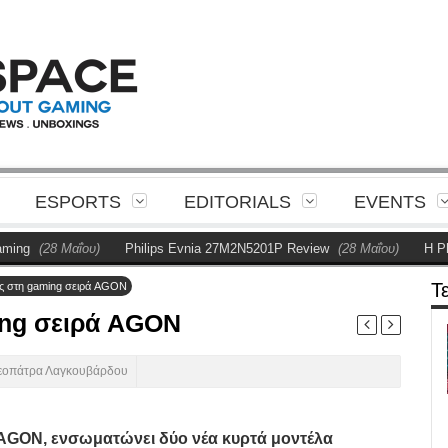
ESPORTS
EDITORIALS
EVENTS
28 Μαΐου)
Philips Evnia 27M2N5201P Review
(28 Μαΐου)
Η Philips π
Τ
ς στη gaming σειρά AGON
ing σειρά AGON
εοπάτρα Λαγκουβάρδου
AGON, ενσωματώνει
δύο νέα κυρτά μοντέλα