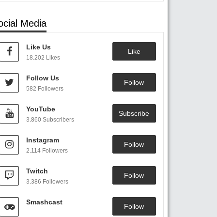
ocial Media
Like Us
Like
18.202 Likes
Follow Us
Follow
582 Followers
YouTube
Subscribe
3.860 Subscribers
Instagram
Follow
2.114 Followers
Twitch
Follow
3.386 Followers
Smashcast
Follow