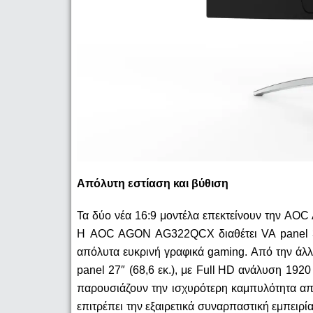
Απόλυτη εστίαση και βύθιση
Τα δύο νέα 16:9 μοντέλα επεκτείνουν την
AOC
Η
AOC
AGON
AG
322
QCX
διαθέτει
VA
panel
απόλυτα ευκρινή γραφικά
gaming
. Από την άλ
panel
27″ (68,6 εκ.), με
Full
HD
ανάλυση 192
παρουσιάζουν την ισχυρότερη καμπυλότητα απ
επιτρέπει την εξαιρετικά συναρπαστική εμπειρί