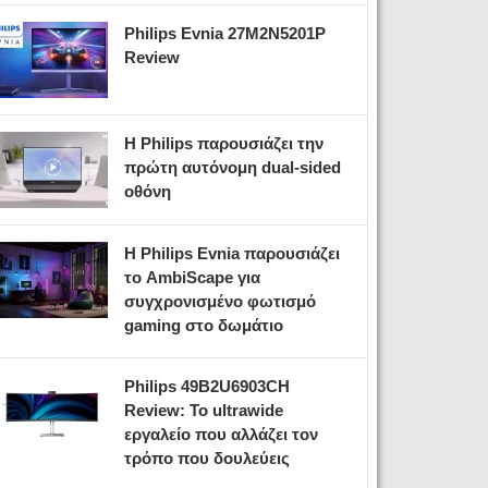
Philips Evnia 27M2N5201P
Review
Η Philips παρουσιάζει την
πρώτη αυτόνομη dual-sided
οθόνη
Η Philips Evnia παρουσιάζει
το AmbiScape για
συγχρονισμένο φωτισμό
gaming στο δωμάτιο
Philips 49B2U6903CH
Review: Το ultrawide
εργαλείο που αλλάζει τον
τρόπο που δουλεύεις