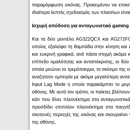
παραμόρφωση εικόνας. Προκειμένου να επικε
ιδιαίτερα λεπτός σχεδιασμός των πλαισίων είνα
Ισχυρή απόδοση για ανταγωνιστικό
gaming
Και τα δύο μοντέλα
AG
322
QCX
και
AG
272
F
οποίος εξαλείφει τη θαμπάδα στην κίνηση και
και ευκρινή γραφικά, ανά πάσα στιγμή ακόμα 
επίπεδο ομαλότητας και ανταπόκρισης, οι δύ
οποία μειώνει το τρεμόπαιγμα, το σκίσιμο της 
αναζητούν εμπειρία με ακόμα μεγαλύτερη αντ
Input Lag Mode η οποία παρακάμπτει το μεγα
οθόνης. Με αυτό τον τρόπο, οι παίκτες βλέπουν
κάτι που δίνει πλεονέκτημα στα ανταγωνιστικ
προσδίδει επιπλέον πλεονέκτημα στα παιχνί
σκοτεινές περιοχές της εικόνας και σκουραίνε
της οθόνης.