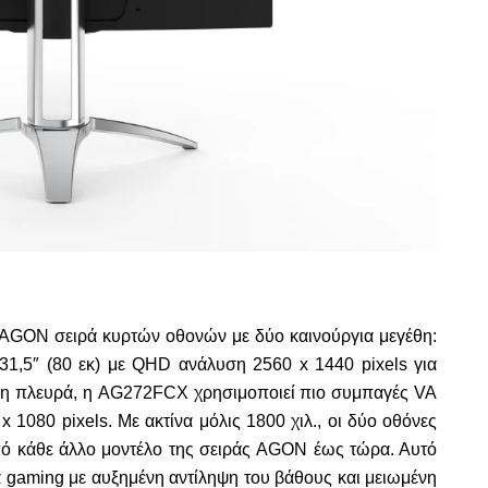
AGON
σειρά κυρτών οθονών με δύο καινούργια μεγέθη:
31,5″ (80 εκ) με
QHD
ανάλυση 2560
x
1440
pixels
για
λη πλευρά, η
AG
272
FCX
χρησιμοποιεί πιο συμπαγές
VA
0
x
1080
pixels
. Με ακτίνα μόλις 1800 χιλ., οι δύο οθόνες
ό κάθε άλλο μοντέλο της σειράς
AGON
έως τώρα. Αυτό
α
gaming
με αυξημένη αντίληψη του βάθους και μειωμένη