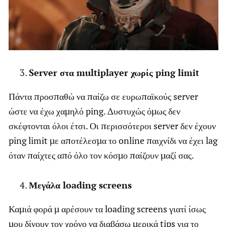
Server στα multiplayer χωρίς ping limit
Πάντα προσπαθώ να παίζω σε ευρωπαϊκούς server
ώστε να έχω χαμηλό ping. Δυστυχώς όμως δεν
σκέφτονται όλοι έτσι. Οι περισσότεροι server δεν έχουν
ping limit με αποτέλεσμα το online παιχνίδι να έχει lag
όταν παίχτες από όλο τον κόσμο παίζουν μαζί σας.
Μεγάλα loading screens
Καμιά φορά μ αρέσουν τα loading screens γιατί ίσως
μου δίνουν τον χρόνο να διαβάσω μερικά tips για το