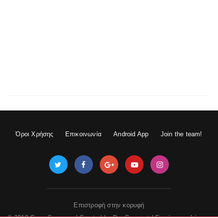
Όροι Χρήσης
Επικοινωνία
Android App
Join the team!
Επιστροφή στην κορυφή
© 2018 GameSpace.gr | Created by
DevGuru.net
|
Εμφάνιση πλήρους