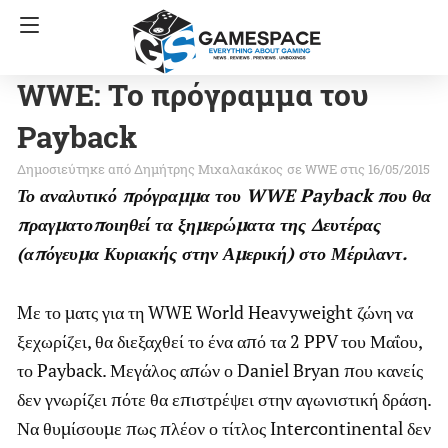
WWE: To πρόγραμμα του
Payback
Δημήτρης Μιχαλακάκος
σε
WWE
στις 16/05/2015
Το αναλυτικό πρόγραμμα του WWE Payback που θα
πραγματοποιηθεί τα ξημερώματα της Δευτέρας
(απόγευμα Κυριακής στην Αμερική) στο Μέριλαντ.
Mε το ματς για τη WWE World Heavyweight ζώνη να
ξεχωρίζει, θα διεξαχθεί το ένα από τα 2 PPV του Μαΐου,
το Payback. Μεγάλος απών ο Daniel Bryan που κανείς
δεν γνωρίζει πότε θα επιστρέψει στην αγωνιστική δράση.
Να θυμίσουμε πως πλέον ο τίτλος Intercontinental δεν