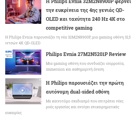
Η Philips Evnia 32M2N8900P φέρνει
την ευκρίνεια της 4ης γενιάς QD-
OLED και ταχύτητα 240 Hz 4K στο
competitive gaming
Η Philips Evnia παρουσιάζει τη νέα 32M2N8900P, μια gaming οθόνη 31,5
ιντσών 4K QD-OLED
Philips Evnia 27M2N5201P Review
Μια gaming οθόνη που συνδυάζει ισορροπία,
immersion και καθημερινή άνεση
Η Philips παρουσιάζει την πρώτη
αυτόνομη dual-sided οθόνη
Με καινοτόμο σχεδιασμό που επιτρέπει νέες
ροές εργασίας και ανοίγει επιχειρηματικές
ευκαιρίες