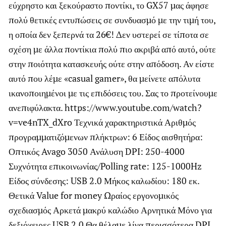
εύχρηστο και ξεκούραστο ποντίκι, το GX57 μας άφησε
πολύ θετικές εντυπώσεις σε συνδυασμό με την τιμή του,
η οποία δεν ξεπερνά τα 26€! Δεν υστερεί σε τίποτα σε
σχέση με άλλα ποντίκια πολύ πιο ακριβά από αυτό, ούτε
στην ποιότητα κατασκευής ούτε στην απόδοση. Αν είστε
αυτό που λέμε «casual gamer», θα μείνετε απόλυτα
ικανοποιημένοι με τις επιδόσεις του. Σας το προτείνουμε
ανεπιφύλακτα. https://www.youtube.com/watch?
v=ve4nTX_dXro Τεχνικά χαρακτηριστικά Αριθμός
προγραμματιζόμενων πλήκτρων: 6 Είδος αισθητήρα:
Οπτικός Avago 3050 Ανάλυση DPI: 250-4000
Συχνότητα επικοινωνίας/Polling rate: 125-1000Hz
Είδος σύνδεσης: USB 2.0 Μήκος καλωδίου: 180 εκ.
Θετικά Value for money Ωραίος εργονομικός
σχεδιασμός Αρκετά μακρύ καλώδιο Αρνητικά Μόνο για
δεξιόχειρες USB 2.0 Θα θέλαμε λίγα περισσότερα DPI