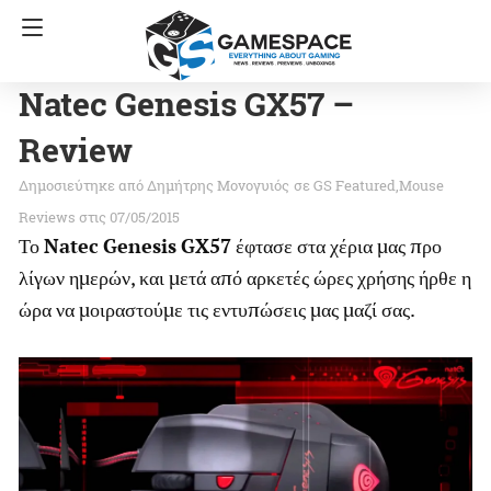
Natec Genesis GX57 –
Review
Δημήτρης Μονογυιός
σε
GS Featured
Mouse
Reviews
στις 07/05/2015
Το
Natec
Genesis
GX57
έφτασε στα χέρια μας προ
λίγων ημερών, και μετά από αρκετές ώρες χρήσης ήρθε η
ώρα να μοιραστούμε τις εντυπώσεις μας μαζί σας.