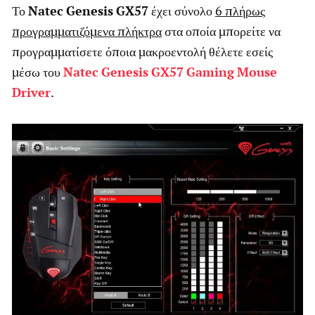
Το
Natec
Genesis
GX57
έχει σύνολο
6 πλήρως
προγραμματιζόμενα πλήκτρα
στα οποία μπορείτε να
προγραμματίσετε όποια μακροεντολή θέλετε εσείς
μέσω του
Natec
Genesis
GX57
Gaming
Mouse
Driver
.