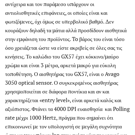
αντίχειρα και τον παράμεσο υπάρχουν οι
αντιολισθητικές επιφάνειες, οι οποίες είναι και
φωτιζόμενες, όχι όμως σε υπερβολικό βαθμό. Δεν
κουράζουν δηλαδή τα μάτια αλλά προσδίδουν αισθητικά
στην εμφάνιση του προϊόντος. To βάρος του είναι τόσο
όσο χρειάζεται ώστε να είστε ακριβείς σε όλες σας τις
κινήσεις. Το καλώδιο του GX57 έχει κόκκινο/μαύρο
χρώμα και είναι 3 μέτρα, αρκετά μακρύ για εύκολη
τοποθέτηση. Ο αισθητήρας του GX57, είναι ο Avago
3050 optical sensor. Ο συγκεκριμένος αισθητήρας
χρησιμοποιείται σε διάφορα ποντίκια και αν και
χαρακτηρίζεται «entry level», είναι αρκετά καλός και
αξιόπιστος. Φτάνει τα 4000 DPI ευαισθησία και Polling
rate μέχρι 1000 Hertz, πράγμα που σημαίνει ότι
επικοινωνεί με τον υπολογιστή σε μεγάλη συχνότητα
ώστε να μην υπάρχει lag στην σχέση κίνησης χεριού και