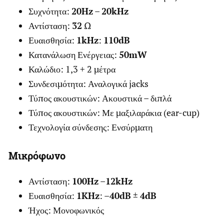
Συχνότητα:
20Hz
–
20kHz
Αντίσταση:
32
Ω
Ευαισθησία:
1kHz
:
110dB
Κατανάλωση Ενέργειας:
50mW
Καλώδιο: 1,3 + 2 μέτρα
Συνδεσιμότητα: Αναλογικά jacks
Τύπος ακουστικών: Ακουστικά – διπλά
Τύπος ακουστικών: Με μαξιλαράκια (ear-cup)
Τεχνολογία σύνδεσης: Ενσύρματη
Μικρόφωνο
Αντίσταση:
100Hz
–
12kHz
Ευαισθησία:
1KHz
: –
40dB
±
4dB
Ήχος: Μονοφωνικός