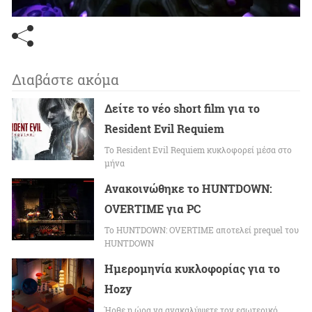
Διαβάστε ακόμα
Δείτε το νέο short film για το
Resident Evil Requiem
To Resident Evil Requiem κυκλοφορεί μέσα στο
μήνα
Ανακοινώθηκε το HUNTDOWN:
OVERTIME για PC
Το HUNTDOWN: OVERTIME αποτελεί prequel του
HUNTDOWN
Ημερομηνία κυκλοφορίας για το
Hozy
Ήρθε η ώρα να ανακαλύψετε τον εσωτερικό