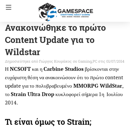
Ανακοινώθηκε το πρώτο
Content Update για το
Wildstar
Γιώργος Κουράκος
σε
Gaming
PC
στις 01/07/2014
Η
NCSOFT
και η
Carbine Studios
βρίσκονται στην
ευχάριστη θέση να ανακοινώσουν ότι το πρώτο content
update για το πολυβραβευμένο
MMORPG WildStar
,
το
Strain Ultra Drop
κυκλοφορεί σήμερα 1η Ιουλίου
2014.
Τι είναι όμως το Strain;