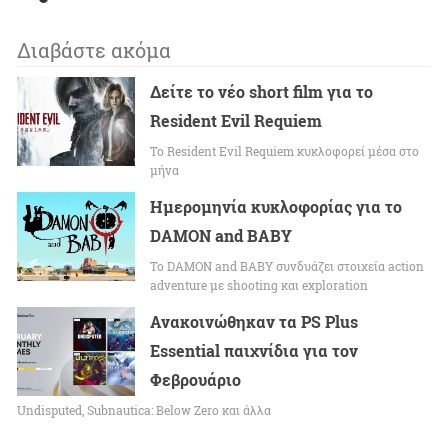
Διαβάστε ακόμα
Δείτε το νέο short film για το
Resident Evil Requiem
To Resident Evil Requiem κυκλοφορεί μέσα στο
μήνα
Ημερομηνία κυκλοφορίας για το
DAMON and BABY
Το DAMON and BABY συνδυάζει στοιχεία action
adventure με shooting και exploration
Ανακοινώθηκαν τα PS Plus
Essential παιχνίδια για τον
Φεβρουάριο
Undisputed, Subnautica: Below Zero και άλλα