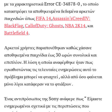
με τα χαρακτηριστικά Error CE-34878-0 , το οποίο
καταστρέφει τα αποθηκευμένα δεδομένα αρκετών
παιχνιδιών όπως
FIFA
14
,
Assassin
‘
s
Creed
IV
:
Black
Flag
,
Call
of
Duty
:
Ghosts
,
NBA
2
K
14
, και
Battlefield
4
.
Αρκετοί χρήστες παραπονέθηκαν καθώς χάσανε
αποθηκεμένα παιχνίδια έως 30 ωρών συνολικά και
επιπλέον. Η λύση η οποία αναφέρθηκε ήταν πως
εγκαθιστώντας τις τελευταίες ενημερώσεις αυτό το
πρόβλημα μπορεί να φτιαχτεί , αλλά από όσο φαίνεται
μόνο λίγοι κατάφεραν να το φτιάξουν .
Ένας αντιπρόσωπος της Sony ανάφερε πως “ Είμαστε
ενημερωμένοι σχετικά με τις περιπτώσεις που