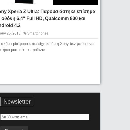
ny Xperia Z Ultra: Παρουσιάστηκε επίσημα
 οθόνη 6.4″ Full HD, Qualcomm 800 και
droid 4.2
Ιούν 25, 2013
Smartphones
α ακόμα μία φορά αποδείχτηκε ότι η Sony δεν μπορεί να
ατήσει μυστικά τα προϊόντα
Newsletter
Διεύθυνση
email