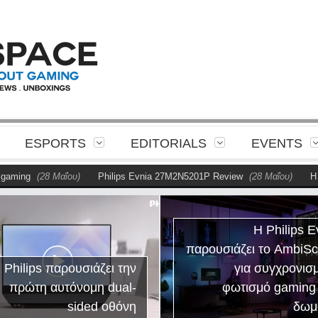
ESPORTS
EDITORIALS
EVENTS
ng
(28 Μαΐου)
Philips Evnia 27M2N5201P Review
(28 Μαΐου)
Η Phili
Η Philips E
παρουσιάζει το AmbiS
 Philips παρουσιάζει την
για συγχρονισ
πρώτη αυτόνομη dual-
φωτισμό gaming
sided οθόνη
δωμ