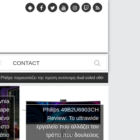
CONTACT
ps παρουσιάζει την πρώτη αυτόνομη dual-sided οθόνη
(28 Μαΐου)
Η Phil
vnia
cape
Philips 49B2U6903CH
μένο
Review: Το ultrawide
Η Creat
 στο
εργαλείο που αλλάζει τον
Sound
άτιο
τρόπο που δουλεύεις