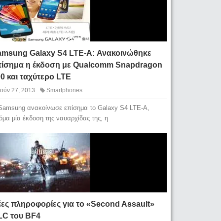
amsung Galaxy S4 LTE-A: Ανακοινώθηκε
πίσημα η έκδοση με Qualcomm Snapdragon
0 και ταχύτερο LTE
Ιούν 27, 2013
Smartphones
Samsung ανακοίνωσε επίσημα το Galaxy S4 LTE-A,
όμα μία έκδοση της ναυαρχίδας της, η
ες πληροφορίες για το «Second Assault»
LC του BF4