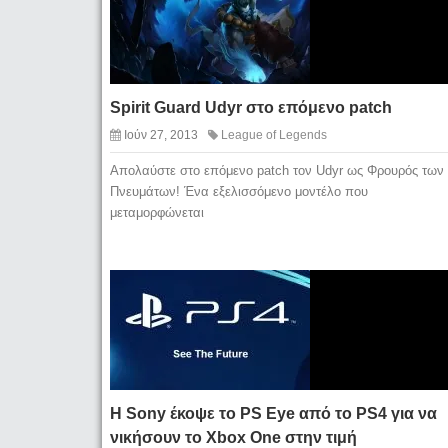
Spirit Guard Udyr στο επόμενο patch
Ιούν 27, 2013
League of Legends
Aπολαύστε στο επόμενο patch τον Udyr ως Φρουρός των
Πνευμάτων! Ένα εξελισσόμενο μοντέλο που
μεταμορφώνεται
H Sony έκοψε το PS Eye από το PS4 για να
νικήσουν το Xbox One στην τιμή