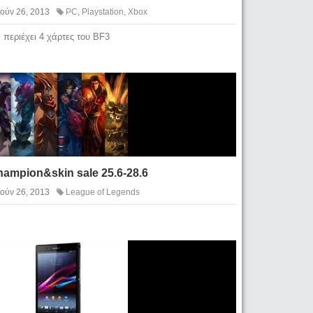
Ιούν 26, 2013
PC
,
Playstation
,
Xbox
 περιέχει 4 χάρτες του BF3
ampion&skin sale 25.6-28.6
Ιούν 26, 2013
League of Legends