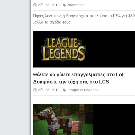
Ιούν 26, 2013
Playstation
Πηγές λένε πως η Sony αρχικά πουλούσε το PS4 για $50
,αλλά τα σχέδια τους
Θέλετε να γίνετε επαγγελματίες στο Lol;
Δοκιμάστε την τύχη σας στο LCS
Ιούν 26, 2013
League of Legends