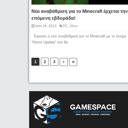
Νέα αναβάθμιση για το Minecraft έρχεται την
επόμενη εβδομάδα!
Ιούν 26, 2013
PC
,
Xbox
Έφτασε η νέα αναβάθμιση για το Minecraft με το όνομα
“Horse Update” και θα
›
»
1
2
3