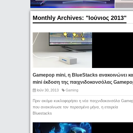
Monthly Archives:
"Ιούνιος 2013"
Gamepop mini, η BlueStacks ανακοινώνει κα
mini έκδοση της παιχνιδοκονσόλας Gamepo
Ιούν 30, 2013
Gaming
Πριν ακόμα κυκλοφορήσει η νέα παιχνιδοκονσόλα Game
που ανακοίνωσε τον περασμένο μήνα, η εταιρεία
Bluestacks