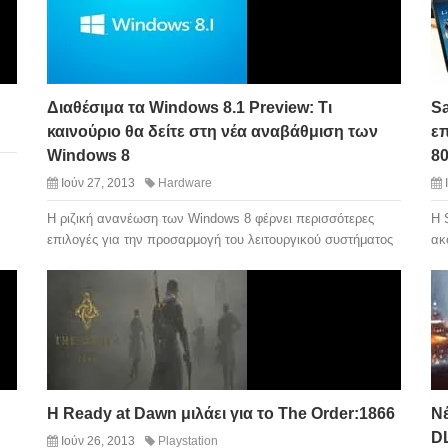
Διαθέσιμα τα Windows 8.1 Preview: Τι
S
καινούριο θα δείτε στη νέα αναβάθμιση των
ε
Windows 8
80
Ιούν 27, 2013
Hardware
Η ριζική ανανέωση των Windows 8 φέρνει περισσότερες
Η 
επιλογές για την προσαρμογή του λειτουργικού συστήματος
ακ
H Ready at Dawn μιλάει για το The Order:1866
Νέ
D
Ιούν 26, 2013
Playstation