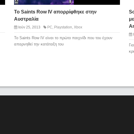
To Saints Row IV απορρίφθηκε στην
So
Αυστραλία
με
An
Ιούν 25, 2013
PC
,
Playstation
,
Xbox
Το Saints Row IV είναι το πρώτο παιχνίδι που του έχουν
απαρνηθεί την κατάταξη του
Γι
κρ