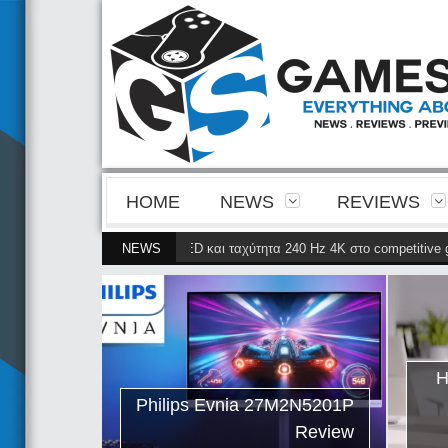
HOME
NEWS
REVIEWS
ρίνεια της 4ης γενιάς QD-OLED και ταχύτητα 240 Hz 4K στο competitive gam
NEWS
ips Evnia
ρνει την
ης γενιάς
ταχύτητα
Η
petitive
Philips Evnia 27M2N5201P
gaming
Review