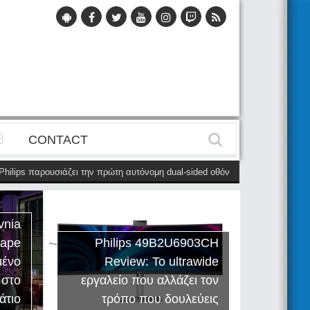
CONTACT
ips παρουσιάζει την πρώτη αυτόνομη dual-sided οθόνη
(28 Μαΐου)
Η Phi
vnia
cape
Philips 49B2U6903CH
μένο
Review: Το ultrawide
Η Creat
 στο
εργαλείο που αλλάζει τον
Sound
άτιο
τρόπο που δουλεύεις