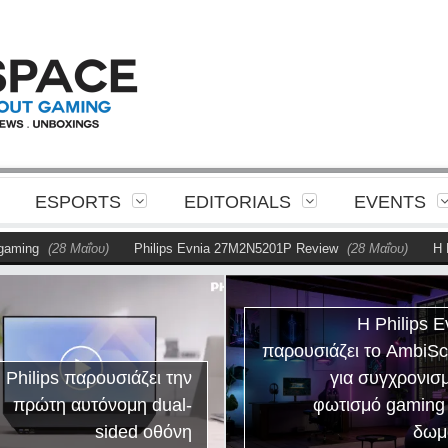
ESPORTS
EDITORIALS
EVENTS
ing
(28 Μαΐου)
Philips Evnia 27M2N5201P Review
(28 Μαΐου)
Η Phil
Η Philips E
παρουσιάζει το AmbiS
 Philips παρουσιάζει την
για συγχρονισ
πρώτη αυτόνομη dual-
φωτισμό gaming
sided οθόνη
δωμ