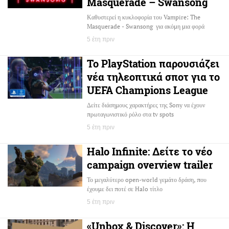
Masquerade – Swansong
Καθυστερεί η κυκλοφορία του Vampire: The
Masquerade - Swansong για ακόμη μια φορά
5 έτη πριν
Το PlayStation παρουσιάζει
νέα τηλεοπτικά σποτ για το
UEFA Champions League
Δείτε διάσημους χαρακτήρες της Sony να έχουν
πρωταγωνιστικό ρόλο στα tv spots
5 έτη πριν
Halo Infinite: Δείτε το νέο
campaign overview trailer
Το μεγαλύτερο open-world γεμάτο δράση, που
έχουμε δει ποτέ σε Halo τίτλο
5 έτη πριν
«Unbox & Discover»: H