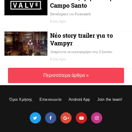
Campo Santo
Developers του Firewatch
8 έτη πριν
Νέο story trailer για το
Vampyr
Αναμένεται να κυκλοφορήσει στις 5 Ιουνίου
8 έτη πριν
Περισσότερα άρθρα »
Όροι Χρήσης
Επικοινωνία
Android App
Join the team!