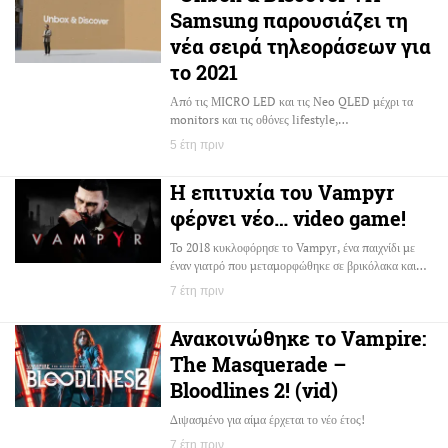
Samsung παρουσιάζει τη
νέα σειρά τηλεοράσεων για
το 2021
Από τις MICRO LED και τις Neo QLED μέχρι τα
monitors και τις οθόνες lifestyle,…
5 έτη πριν
Η επιτυχία του Vampyr
φέρνει νέο… video game!
To 2018 κυκλοφόρησε το Vampyr, ένα παιχνίδι με
έναν γιατρό που μεταμορφώθηκε σε βρικόλακα και…
7 έτη πριν
Ανακοινώθηκε το Vampire:
The Masquerade –
Bloodlines 2! (vid)
Διψασμένο για αίμα έρχεται το νέο έτος!
7 έτη πριν