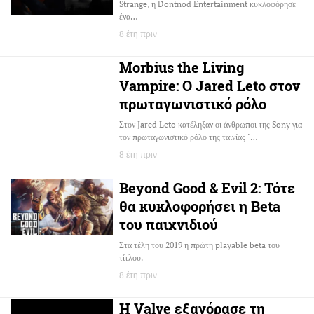
Strange, η Dontnod Entertainment κυκλοφόρησε
ένα…
8 έτη πριν
Morbius the Living
Vampire: Ο Jared Leto στον
πρωταγωνιστικό ρόλο
Στον Jared Leto κατέληξαν οι άνθρωποι της Sony για
τον πρωταγωνιστικό ρόλο της ταινίας "…
8 έτη πριν
Beyond Good & Evil 2: Τότε
θα κυκλοφορήσει η Beta
του παιχνιδιού
Στα τέλη του 2019 η πρώτη playable beta του
τίτλου.
8 έτη πριν
Η Valve εξαγόρασε τη