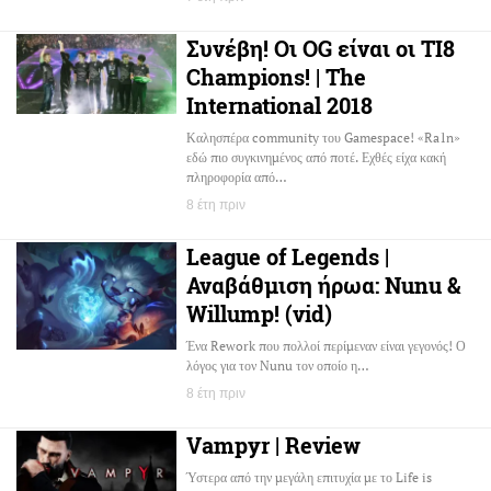
Συνέβη! Οι OG είναι οι TI8
Champions! | The
International 2018
Καλησπέρα community του Gamespace! «Ra1n»
εδώ πιο συγκινημένος από ποτέ. Εχθές είχα κακή
πληροφορία από…
8 έτη πριν
League of Legends |
Αναβάθμιση ήρωα: Nunu &
Willump! (vid)
Ένα Rework που πολλοί περίμεναν είναι γεγονός! Ο
λόγος για τον Nunu τον οποίο η…
8 έτη πριν
Vampyr | Review
Ύστερα από την μεγάλη επιτυχία με το Life is