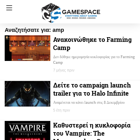
Αναζητήσατε για: amp
Ανακοινώθηκε το Farming
Camp
Δεν δόθηκε ημερομηνία κυκλοφορίας για το Farming
Camp
7 μήνες πριν
Δείτε το campaign launch
trailer για το Halo Infinite
Αναμένεται να κάνει launch στις 8 Δεκεμβρίου
5 έτη πριν
Καθυστερεί η κυκλοφορία
του Vampire: The