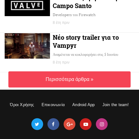
Campo Santo
Developers του Firewatch
8 έτη πριν
Νέο story trailer για το
Vampyr
Αναμένεται να κυκλοφορήσει στις 5 Ιουνίου
8 έτη πριν
Περισσότερα άρθρα »
Όροι Χρήσης
Επικοινωνία
Android App
Join the team!