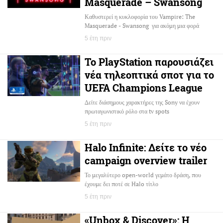
Masquerade – Swansong
Καθυστερεί η κυκλοφορία του Vampire: The
Masquerade - Swansong για ακόμη μια φορά
5 έτη πριν
Το PlayStation παρουσιάζει
νέα τηλεοπτικά σποτ για το
UEFA Champions League
Δείτε διάσημους χαρακτήρες της Sony να έχουν
πρωταγωνιστικό ρόλο στα tv spots
5 έτη πριν
Halo Infinite: Δείτε το νέο
campaign overview trailer
Το μεγαλύτερο open-world γεμάτο δράση, που
έχουμε δει ποτέ σε Halo τίτλο
5 έτη πριν
«Unbox & Discover»: H