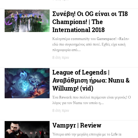
Συνέβη! Οι OG είναι οι TI8
Champions! | The
International 2018
Καλησπέρα community του Gamespace! «Ra1n»
εδώ πιο συγκινημένος από ποτέ. Εχθές είχα κακή
πληροφορία από…
8 έτη πριν
League of Legends |
Αναβάθμιση ήρωα: Nunu &
Willump! (vid)
Ένα Rework που πολλοί περίμεναν είναι γεγονός! Ο
λόγος για τον Nunu τον οποίο η…
8 έτη πριν
Vampyr | Review
Ύστερα από την μεγάλη επιτυχία με το Life is