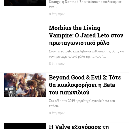
Strange, η Dontnod Entertainment κυκλοφόρησε
ένα…
8 έτη πριν
Morbius the Living
Vampire: Ο Jared Leto στον
πρωταγωνιστικό ρόλο
Στον Jared Leto κατέληξαν οι άνθρωποι της Sony για
τον πρωταγωνιστικό ρόλο της ταινίας "…
8 έτη πριν
Beyond Good & Evil 2: Τότε
θα κυκλοφορήσει η Beta
του παιχνιδιού
Στα τέλη του 2019 η πρώτη playable beta του
τίτλου.
8 έτη πριν
Η Valve εξαγόρασε τη