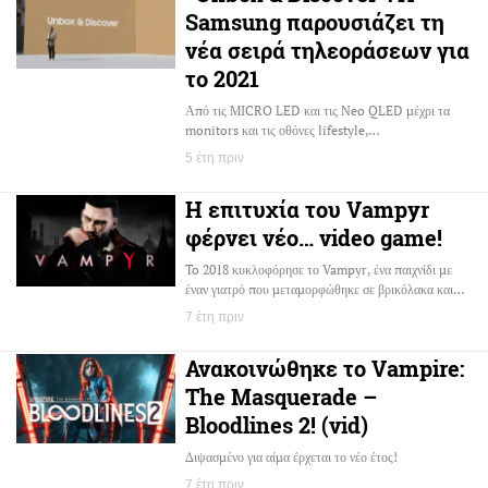
Samsung παρουσιάζει τη
νέα σειρά τηλεοράσεων για
το 2021
Από τις MICRO LED και τις Neo QLED μέχρι τα
monitors και τις οθόνες lifestyle,…
5 έτη πριν
Η επιτυχία του Vampyr
φέρνει νέο… video game!
To 2018 κυκλοφόρησε το Vampyr, ένα παιχνίδι με
έναν γιατρό που μεταμορφώθηκε σε βρικόλακα και…
7 έτη πριν
Ανακοινώθηκε το Vampire:
The Masquerade –
Bloodlines 2! (vid)
Διψασμένο για αίμα έρχεται το νέο έτος!
7 έτη πριν