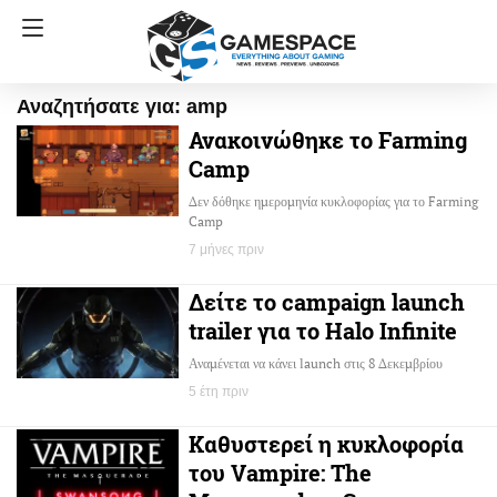
Αναζητήσατε για: amp
Ανακοινώθηκε το Farming
Camp
Δεν δόθηκε ημερομηνία κυκλοφορίας για το Farming
Camp
7 μήνες πριν
Δείτε το campaign launch
trailer για το Halo Infinite
Αναμένεται να κάνει launch στις 8 Δεκεμβρίου
5 έτη πριν
Καθυστερεί η κυκλοφορία
του Vampire: The