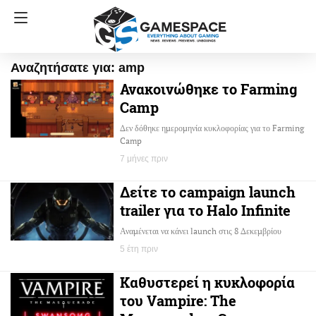
Αναζητήσατε για: amp
Ανακοινώθηκε το Farming
Camp
Δεν δόθηκε ημερομηνία κυκλοφορίας για το Farming
Camp
7 μήνες πριν
Δείτε το campaign launch
trailer για το Halo Infinite
Αναμένεται να κάνει launch στις 8 Δεκεμβρίου
5 έτη πριν
Καθυστερεί η κυκλοφορία
του Vampire: The