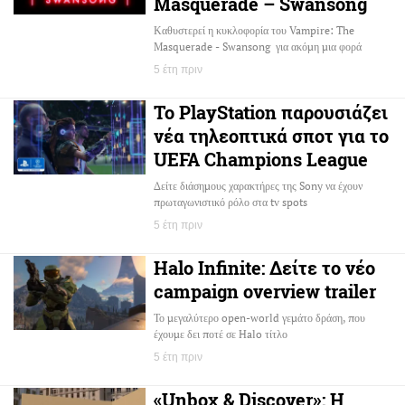
Masquerade – Swansong
Καθυστερεί η κυκλοφορία του Vampire: The
Masquerade - Swansong για ακόμη μια φορά
5 έτη πριν
Το PlayStation παρουσιάζει
νέα τηλεοπτικά σποτ για το
UEFA Champions League
Δείτε διάσημους χαρακτήρες της Sony να έχουν
πρωταγωνιστικό ρόλο στα tv spots
5 έτη πριν
Halo Infinite: Δείτε το νέο
campaign overview trailer
Το μεγαλύτερο open-world γεμάτο δράση, που
έχουμε δει ποτέ σε Halo τίτλο
5 έτη πριν
«Unbox & Discover»: H