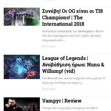
Συνέβη! Οι OG είναι οι TI8
Champions! | The
International 2018
Καλησπέρα community του Gamespace! «Ra1n»
εδώ πιο συγκινημένος από ποτέ. Εχθές είχα κακή
πληροφορία από…
8 έτη πριν
League of Legends |
Αναβάθμιση ήρωα: Nunu &
Willump! (vid)
Ένα Rework που πολλοί περίμεναν είναι γεγονός! Ο
λόγος για τον Nunu τον οποίο η…
8 έτη πριν
Vampyr | Review
Ύστερα από την μεγάλη επιτυχία με το Life is