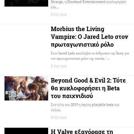
Strange, η Dontnod Entertainment κυκλοφόρησε
ένα…
8 έτη πριν
Morbius the Living
Vampire: Ο Jared Leto στον
πρωταγωνιστικό ρόλο
Στον Jared Leto κατέληξαν οι άνθρωποι της Sony για
τον πρωταγωνιστικό ρόλο της ταινίας "…
8 έτη πριν
Beyond Good & Evil 2: Τότε
θα κυκλοφορήσει η Beta
του παιχνιδιού
Στα τέλη του 2019 η πρώτη playable beta του
τίτλου.
8 έτη πριν
Η Valve εξαγόρασε τη