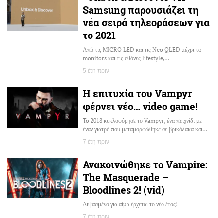
Samsung παρουσιάζει τη
νέα σειρά τηλεοράσεων για
το 2021
Από τις MICRO LED και τις Neo QLED μέχρι τα
monitors και τις οθόνες lifestyle,…
5 έτη πριν
Η επιτυχία του Vampyr
φέρνει νέο… video game!
To 2018 κυκλοφόρησε το Vampyr, ένα παιχνίδι με
έναν γιατρό που μεταμορφώθηκε σε βρικόλακα και…
7 έτη πριν
Ανακοινώθηκε το Vampire:
The Masquerade –
Bloodlines 2! (vid)
Διψασμένο για αίμα έρχεται το νέο έτος!
7 έτη πριν