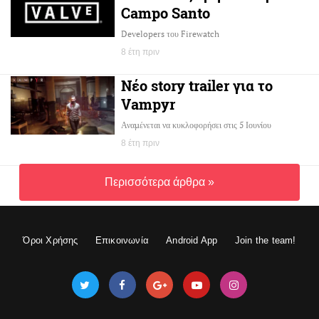
Campo Santo
Developers του Firewatch
8 έτη πριν
Νέο story trailer για το
Vampyr
Αναμένεται να κυκλοφορήσει στις 5 Ιουνίου
8 έτη πριν
Περισσότερα άρθρα »
Όροι Χρήσης
Επικοινωνία
Android App
Join the team!