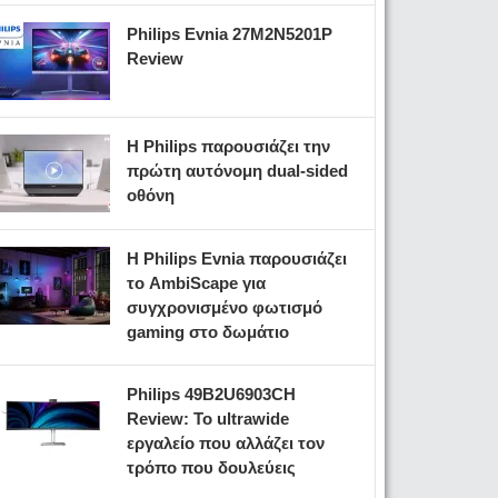
Philips Evnia 27M2N5201P
Review
Η Philips παρουσιάζει την
πρώτη αυτόνομη dual-sided
οθόνη
Η Philips Evnia παρουσιάζει
το AmbiScape για
συγχρονισμένο φωτισμό
gaming στο δωμάτιο
Philips 49B2U6903CH
Review: Το ultrawide
εργαλείο που αλλάζει τον
τρόπο που δουλεύεις