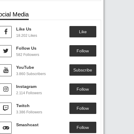
ocial Media
Like Us
Like
18.202 Likes
Follow Us
Follow
582 Followers
YouTube
Subscribe
3.860 Subscribers
Instagram
Follow
2.114 Followers
Twitch
Follow
3.386 Followers
Smashcast
Follow