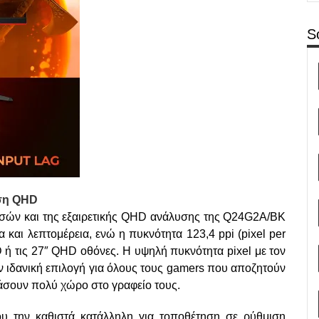
S
υση
QHD
τσών και της εξαιρετικής QHD ανάλυσης της Q24G2A/BK
α και λεπτομέρεια, ενώ η πυκνότητα 123,4 ppi (pixel per
D ή τις 27″ QHD οθόνες. Η υψηλή πυκνότητα pixel με τον
ν ιδανική επιλογή για όλους τους gamers που αποζητούν
άσουν πολύ χώρο στο γραφείο τους.
υ την καθιστά κατάλληλη για τοποθέτηση σε ρύθμιση