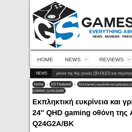
HOME
NEWS
REVIEWS
2M2N8900P φέρνει την ευκρίνεια της 4ης γενιάς QD-OLED και ταχύτητα 240 H
NEWS
»
»
Home
GS Featured
Εκπληκτική ευκρίνεια και γρήγορος
GAMING Q24G2A/BK
Εκπληκτική ευκρίνεια και γ
24″ QHD gaming οθόνη τη
Q24G2A/BK