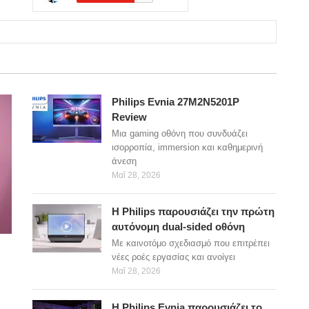
Philips Evnia 27M2N5201P
Review
Μια gaming οθόνη που συνδυάζει
ισορροπία, immersion και καθημερινή
άνεση
Μαΐ 28, 2026
Η Philips παρουσιάζει την πρώτη
αυτόνομη dual-sided οθόνη
Με καινοτόμο σχεδιασμό που επιτρέπει
νέες ροές εργασίας και ανοίγει
Μαΐ 28, 2026
Η Philips Evnia παρουσιάζει το