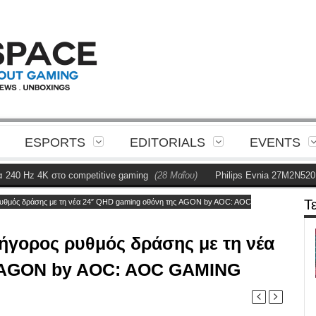
ESPORTS
EDITORIALS
EVENTS
z 4K στο competitive gaming
(28 Μαΐου)
Philips Evnia 27M2N5201P Rev
Τ
 ρυθμός δράσης με τη νέα 24″ QHD gaming οθόνη της AGON by AOC: AOC
ρήγορος ρυθμός δράσης με τη νέα
ς AGON by AOC: AOC GAMING