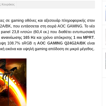
ς Κουράκος
ες σε gaming οθόνες και αξεσουάρ πληροφορικής στον
2A/BK, που εντάσσεται στη σειρά AOC GAMING. Το νέο
 panel 23,8 ιντσών (60,4 εκ.) που διαθέτει εντυπωσιακή
 ανανέωσης
165
Hz
και χρόνο απόκρισης
1
ms
MPRT
.
άλυψη 108.7% sRGB η
AOC
GAMING
Q
24
G
2
A
/
BK
είναι
ική εικόνα και υψηλή gaming απόδοση σε μικρό μέγεθος.