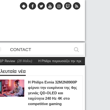
CONTACT
iew
(28 Μαΐου)
Η Philips παρουσιάζει την πρώτη αυτόνομη dual-sided οθ
ελευταία νέα
Η Philips Evnia 32M2N8900P
φέρνει την ευκρίνεια της 4ης
γενιάς QD-OLED και
ταχύτητα 240 Hz 4K στο
competitive gaming