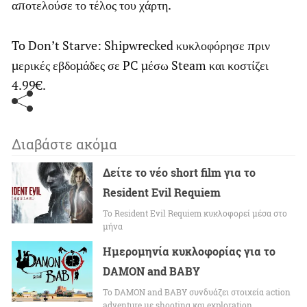
αποτελούσε το τέλος του χάρτη.
To Don’t Starve: Shipwrecked κυκλοφόρησε πριν
μερικές εβδομάδες σε PC μέσω Steam και κοστίζει
4.99€.
Διαβάστε ακόμα
Δείτε το νέο short film για το
Resident Evil Requiem
To Resident Evil Requiem κυκλοφορεί μέσα στο
μήνα
Ημερομηνία κυκλοφορίας για το
DAMON and BABY
Το DAMON and BABY συνδυάζει στοιχεία action
adventure με shooting και exploration