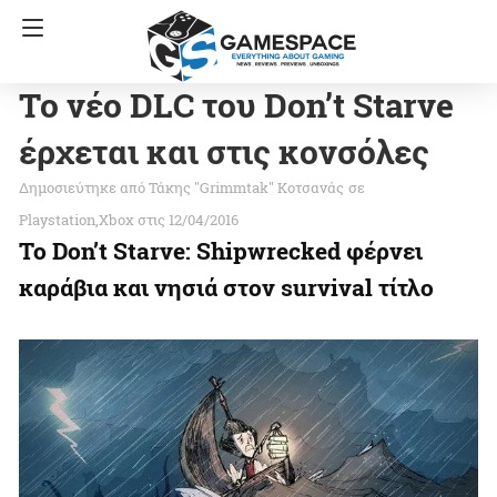
Το νέο DLC του Don’t Starve
έρχεται και στις κονσόλες
Τάκης "Grimmtak" Κοτσανάς
σε
Playstation
Xbox
στις 12/04/2016
Το Don’t Starve: Shipwrecked φέρνει
καράβια και νησιά στον survival τίτλο