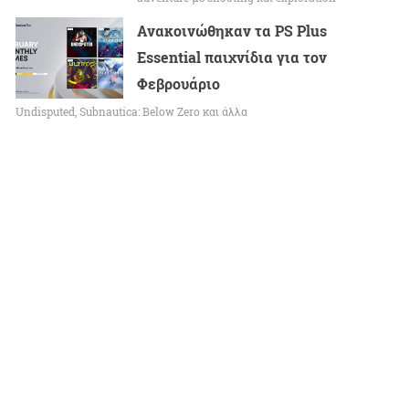
Ανακοινώθηκαν τα PS Plus
Essential παιχνίδια για τον
Φεβρουάριο
Undisputed, Subnautica: Below Zero και άλλα